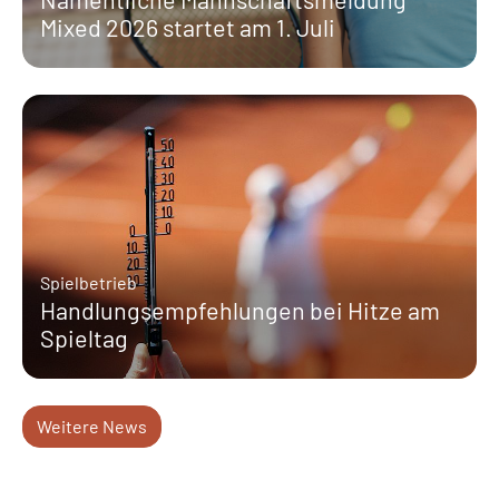
Mixed 2026 startet am 1. Juli
Spielbetrieb
Handlungsempfehlungen bei Hitze am
Spieltag
Weitere News