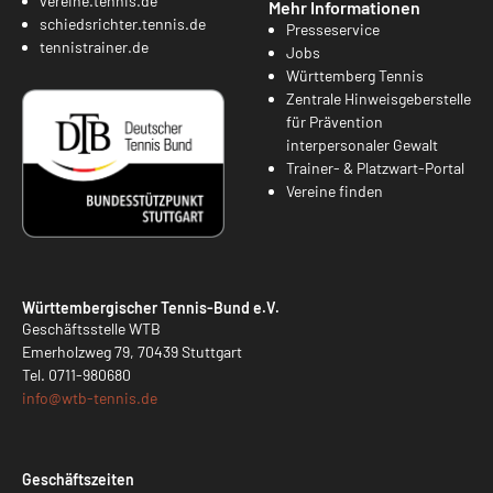
vereine.tennis.de
Mehr Informationen
schiedsrichter.tennis.de
Presseservice
tennistrainer.de
Jobs
Württemberg Tennis
Zentrale Hinweisgeberstelle
für Prävention
interpersonaler Gewalt
Trainer- & Platzwart-Portal
Vereine finden
Württembergischer Tennis-Bund e.V.
Geschäftsstelle WTB
Emerholzweg 79, 70439 Stuttgart
Tel.
0711-980680
info@
wtb-tennis.de
Geschäftszeiten