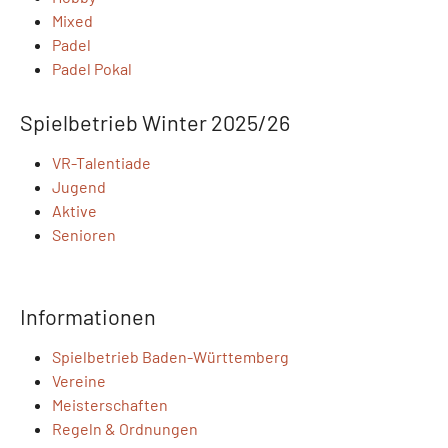
Mixed
Padel
Padel Pokal
Spielbetrieb Winter 2025/26
VR-Talentiade
Jugend
Aktive
Senioren
Informationen
Spielbetrieb Baden-Württemberg
Vereine
Meisterschaften
Regeln & Ordnungen