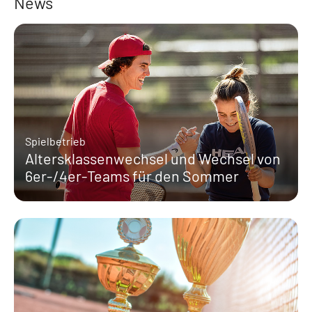
News
Spielbetrieb
Altersklassenwechsel und Wechsel von
6er-/4er-Teams für den Sommer