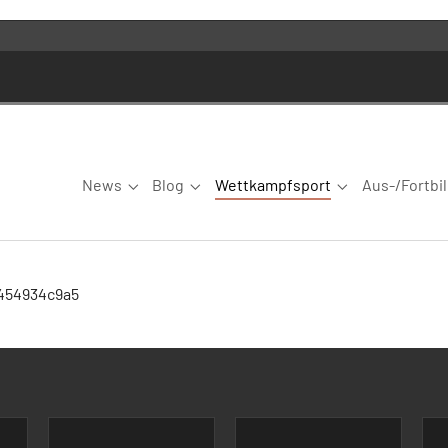
News
Blog
Wettkampfsport
Aus-/Fortbi
Submenu for "News"
Submenu for "Blog"
Submenu for "W
9454934c9a5