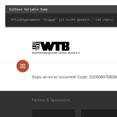
Extbase Variable Dump
'
Pflichtparameter "Gruppe" ist nicht gesetzt.
' (44 chars)
Skip to main navigation
Springe zum Seiteninhalt
Skip to page footer
Württembergischer Tennis-Bund e.V.
Oops, an error occurred! Code: 20260807060
Partner & Sponsoren