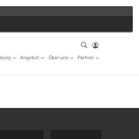
ldung
Angebot
Über uns
Partner
ettkampfsport"
Submenu for "Aus-/Fortbildung"
Submenu for "Angebot"
Submenu for "Über uns"
Submenu for "Partn