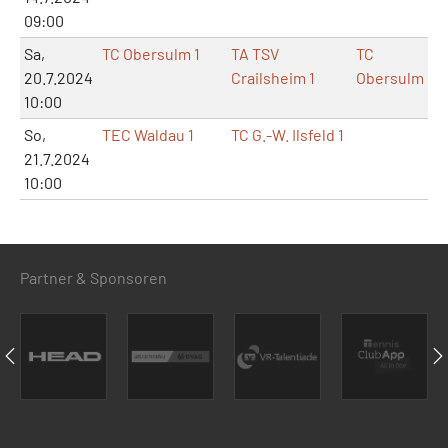
09:00
Sa,
TC Obersulm 1
TA TSV
TC
20.7.2024
Crailsheim 1
Obersulm
10:00
So,
TEC Waldau 1
TC G.-W. Ilsfeld 1
21.7.2024
10:00
Partner & Sponsoren