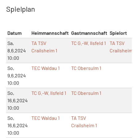
Spielplan
Datum
Heimmannschaft
Gastmannschaft
Spielort
M
Sa,
TA TSV
TC G.-W. Ilsfeld 1
TA TSV
8.6.2024
Crailsheim 1
Crailsheim
10:00
So,
TEC Waldau 1
TC Obersulm 1
9.6.2024
10:00
So,
TC G.-W. Ilsfeld 1
TC Obersulm 1
16.6.2024
10:00
So,
TEC Waldau 1
TA TSV
16.6.2024
Crailsheim 1
10:00