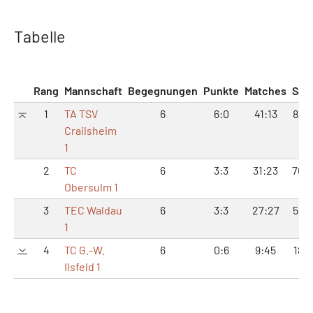
Tabelle
Rang
Mannschaft
Begegnungen
Punkte
Matches
Sät
1
TA TSV
6
6:0
41:13
83:
Crailsheim
1
2
TC
6
3:3
31:23
70:
Obersulm 1
3
TEC Waldau
6
3:3
27:27
56:
1
4
TC G.-W.
6
0:6
9:45
18:
Ilsfeld 1