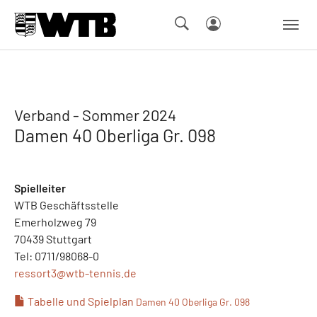
Skip to main navigation
Springe zum Seiteninhalt
Skip to page footer
Verband - Sommer 2024
Damen 40 Oberliga Gr. 098
Spielleiter
WTB Geschäftsstelle
Emerholzweg 79
70439 Stuttgart
Tel: 0711/98068-0
ressort3@
wtb-tennis.de
Tabelle und Spielplan
Damen 40 Oberliga Gr. 098