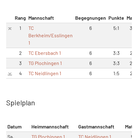
Rang
Mannschaft
Begegnungen
Punkte
Matc
1
TC
6
5:1
32:
Berkheim/Esslingen
1
2
TC Ebersbach 1
6
3:3
28:
3
TG Plochingen 1
6
3:3
20:
4
TC Neidlingen 1
6
1:5
28:
Spielplan
Datum
Heimmannschaft
Gastmannschaft
Matc
Sa,
TG Plochingen 1
TC Neidlingen 1
5:4