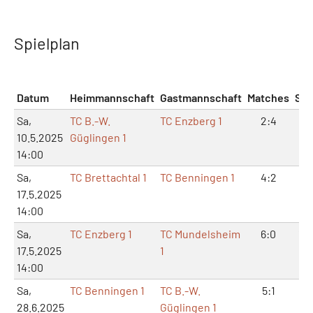
Spielplan
Datum
Heimmannschaft
Gastmannschaft
Matches
Sät
Sa,
TC B.-W.
TC Enzberg 1
2:4
5:
10.5.2025
Güglingen 1
14:00
Sa,
TC Brettachtal 1
TC Benningen 1
4:2
8:
17.5.2025
14:00
Sa,
TC Enzberg 1
TC Mundelsheim
6:0
12
17.5.2025
1
14:00
Sa,
TC Benningen 1
TC B.-W.
5:1
11:
28.6.2025
Güglingen 1