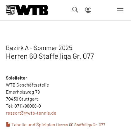
Skip to main navigation
Springe zum Seiteninhalt
Skip to page footer
Bezirk A - Sommer 2025
Herren 60 Staffelliga Gr. 077
Spielleiter
WTB Geschäftsstelle
Emerholzweg 79
70439 Stuttgart
Tel: 0711/98068-0
ressort3@
wtb-tennis.de
Tabelle und Spielplan
Herren 60 Staffelliga Gr. 077