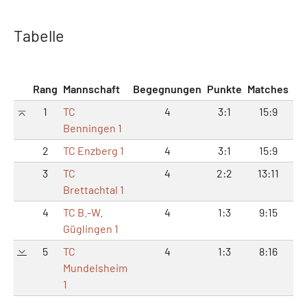
Tabelle
Rang
Mannschaft
Begegnungen
Punkte
Matches
Sä
1
TC
4
3:1
15:9
34
Benningen 1
2
TC Enzberg 1
4
3:1
15:9
34
3
TC
4
2:2
13:11
27
Brettachtal 1
4
TC B.-W.
4
1:3
9:15
23
Güglingen 1
5
TC
4
1:3
8:16
19
Mundelsheim
1