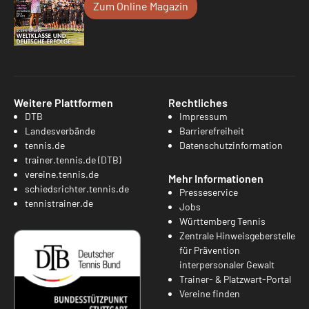
Zum Online Magazin
Weitere Plattformen
Rechtliches
DTB
Impressum
Landesverbände
Barrierefreiheit
tennis.de
Datenschutzinformation
trainer.tennis.de (DTB)
vereine.tennis.de
Mehr Informationen
schiedsrichter.tennis.de
Presseservice
tennistrainer.de
Jobs
Württemberg Tennis
Zentrale Hinweisgeberstelle
für Prävention
interpersonaler Gewalt
Trainer- & Platzwart-Portal
Vereine finden