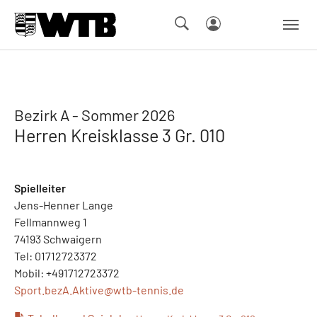
Skip to main navigation
Springe zum Seiteninhalt
Skip to page footer
Bezirk A - Sommer 2026
Herren Kreisklasse 3 Gr. 010
Spielleiter
Jens-Henner Lange
Fellmannweg 1
74193 Schwaigern
Tel: 01712723372
Mobil: +491712723372
Sport.bezA.Aktive@
wtb-tennis.de