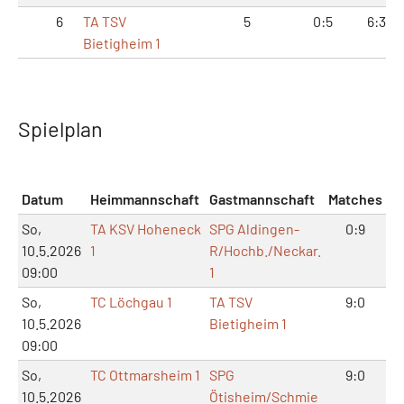
6
TA TSV
5
0:5
6:39
Bietigheim 1
Spielplan
Datum
Heimmannschaft
Gastmannschaft
Matches
Sä
So,
TA KSV Hoheneck
SPG Aldingen-
0:9
2
10.5.2026
1
R/Hochb./Neckar.
09:00
1
So,
TC Löchgau 1
TA TSV
9:0
1
10.5.2026
Bietigheim 1
09:00
So,
TC Ottmarsheim 1
SPG
9:0
1
10.5.2026
Ötisheim/Schmie