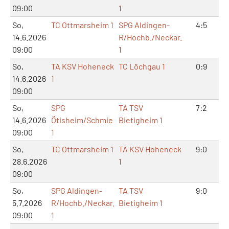
09:00
1
So,
TC Ottmarsheim 1
SPG Aldingen-
4:5
10
14.6.2026
R/Hochb./Neckar.
09:00
1
So,
TA KSV Hoheneck
TC Löchgau 1
0:9
2
14.6.2026
1
09:00
So,
SPG
TA TSV
7:2
1
14.6.2026
Ötisheim/Schmie
Bietigheim 1
09:00
1
So,
TC Ottmarsheim 1
TA KSV Hoheneck
9:0
1
28.6.2026
1
09:00
So,
SPG Aldingen-
TA TSV
9:0
1
5.7.2026
R/Hochb./Neckar.
Bietigheim 1
09:00
1