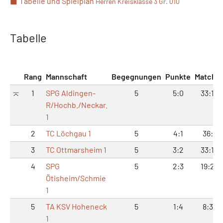
Tabelle und Spielplan
Herren Kreisklasse 3 Gr. 010
Tabelle
Rang
Mannschaft
Begegnungen
Punkte
Matche
1
SPG Aldingen-
5
5:0
33:12
R/Hochb./Neckar.
1
2
TC Löchgau 1
5
4:1
36:9
3
TC Ottmarsheim 1
5
3:2
33:12
4
SPG
5
2:3
19:26
Ötisheim/Schmie
1
5
TA KSV Hoheneck
5
1:4
8:37
1