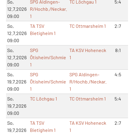
So,
SPG Aldingen-
TC Löchgau 1
5:4
1
12.7.2026
R/Hochb./Neckar.
09:00
1
So,
TA TSV
TC Ottmarsheim 1
2:7
4
12.7.2026
Bietigheim 1
09:00
So,
SPG
TA KSV Hoheneck
8:1
1
12.7.2026
Ötisheim/Schmie
1
09:00
1
So,
SPG
SPG Aldingen-
4:5
8
19.7.2026
Ötisheim/Schmie
R/Hochb./Neckar.
09:00
1
1
So,
TC Löchgau 1
TC Ottmarsheim 1
5:4
1
19.7.2026
09:00
So,
TA TSV
TA KSV Hoheneck
2:7
6
19.7.2026
Bietigheim 1
1