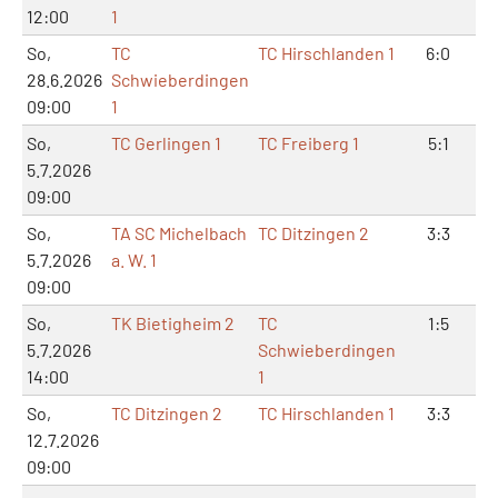
12:00
1
So,
TC
TC Hirschlanden 1
6:0
1
28.6.2026
Schwieberdingen
09:00
1
So,
TC Gerlingen 1
TC Freiberg 1
5:1
1
5.7.2026
09:00
So,
TA SC Michelbach
TC Ditzingen 2
3:3
6
5.7.2026
a. W. 1
09:00
So,
TK Bietigheim 2
TC
1:5
4
5.7.2026
Schwieberdingen
14:00
1
So,
TC Ditzingen 2
TC Hirschlanden 1
3:3
7
12.7.2026
09:00