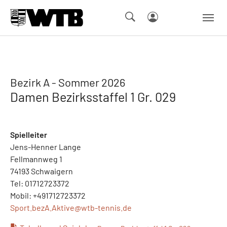
Skip to main navigation
Springe zum Seiteninhalt
Skip to page footer
Bezirk A - Sommer 2026
Damen Bezirksstaffel 1 Gr. 029
Spielleiter
Jens-Henner Lange
Fellmannweg 1
74193 Schwaigern
Tel: 01712723372
Mobil: +491712723372
Sport.bezA.Aktive@
wtb-tennis.de