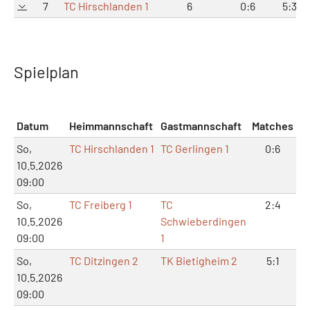
7
TC Hirschlanden 1
6
0:6
5:31
Spielplan
Datum
Heimmannschaft
Gastmannschaft
Matches
Sä
So,
TC Hirschlanden 1
TC Gerlingen 1
0:6
0
10.5.2026
09:00
So,
TC Freiberg 1
TC
2:4
6
10.5.2026
Schwieberdingen
09:00
1
So,
TC Ditzingen 2
TK Bietigheim 2
5:1
1
10.5.2026
09:00