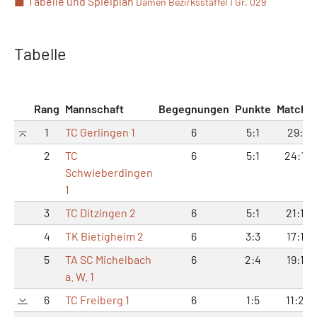
Tabelle und Spielplan
Damen Bezirksstaffel 1 Gr. 029
Tabelle
Rang
Mannschaft
Begegnungen
Punkte
Matche
1
TC Gerlingen 1
6
5:1
29:7
2
TC
6
5:1
24:12
Schwieberdingen
1
3
TC Ditzingen 2
6
5:1
21:15
4
TK Bietigheim 2
6
3:3
17:19
5
TA SC Michelbach
6
2:4
19:17
a. W. 1
6
TC Freiberg 1
6
1:5
11:25