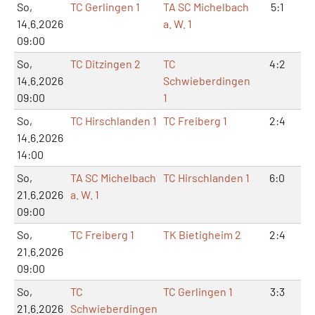
So,
TC Gerlingen 1
TA SC Michelbach
5:1
1
14.6.2026
a. W. 1
09:00
So,
TC Ditzingen 2
TC
4:2
9
14.6.2026
Schwieberdingen
09:00
1
So,
TC Hirschlanden 1
TC Freiberg 1
2:4
4
14.6.2026
14:00
So,
TA SC Michelbach
TC Hirschlanden 1
6:0
1
21.6.2026
a. W. 1
09:00
So,
TC Freiberg 1
TK Bietigheim 2
2:4
5
21.6.2026
09:00
So,
TC
TC Gerlingen 1
3:3
8
21.6.2026
Schwieberdingen