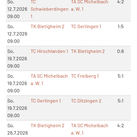
So,
TC
TA SC Michelbach
4:2
9
12.7.2026
Schwieberdingen
a. W. 1
09:00
1
So,
TK Bietigheim 2
TC Gerlingen 1
1:5
3
12.7.2026
09:00
So,
TC Hirschlanden 1
TK Bietigheim 2
0:6
0
19.7.2026
09:00
So,
TA SC Michelbach
TC Freiberg 1
5:1
1
19.7.2026
a. W. 1
09:00
So,
TC Gerlingen 1
TC Ditzingen 2
5:1
1
19.7.2026
09:00
So,
TK Bietigheim 2
TA SC Michelbach
4:2
8
26.7.2026
a. W. 1