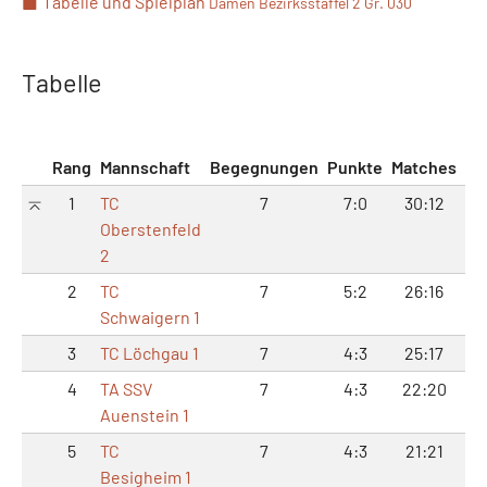
Tabelle und Spielplan
Damen Bezirksstaffel 2 Gr. 030
Tabelle
Rang
Mannschaft
Begegnungen
Punkte
Matches
Sä
1
TC
7
7:0
30:12
67
Oberstenfeld
2
2
TC
7
5:2
26:16
54
Schwaigern 1
3
TC Löchgau 1
7
4:3
25:17
53
4
TA SSV
7
4:3
22:20
52
Auenstein 1
5
TC
7
4:3
21:21
47
Besigheim 1