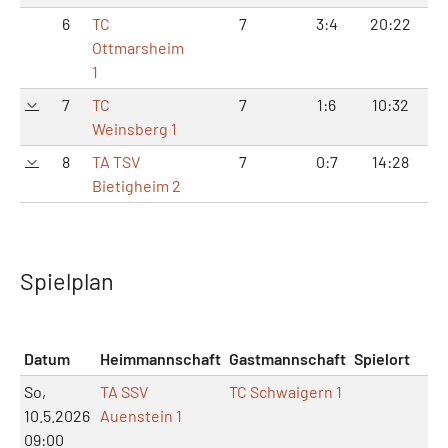
6
TC
7
3:4
20:22
40
Ottmarsheim
1
7
TC
7
1:6
10:32
22
Weinsberg 1
8
TA TSV
7
0:7
14:28
31
Bietigheim 2
Spielplan
Datum
Heimmannschaft
Gastmannschaft
Spielort
So,
TA SSV
TC Schwaigern 1
10.5.2026
Auenstein 1
09:00