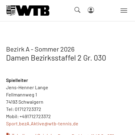
Skip to main navigation
Springe zum Seiteninhalt
Skip to page footer
Bezirk A - Sommer 2026
Damen Bezirksstaffel 2 Gr. 030
Spielleiter
Jens-Henner Lange
Fellmannweg 1
74193 Schwaigern
Tel: 01712723372
Mobil: +491712723372
Sport.bezA.Aktive@
wtb-tennis.de