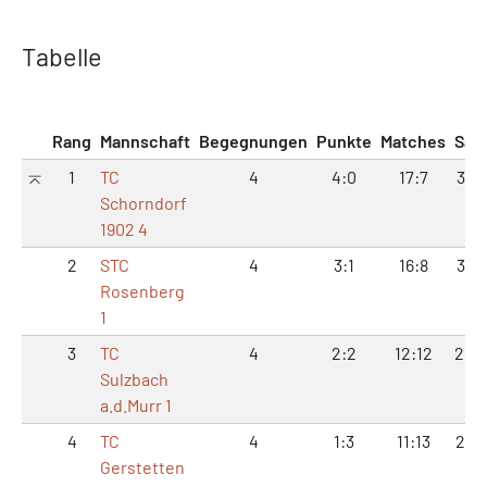
Tabelle
Rang
Mannschaft
Begegnungen
Punkte
Matches
Sät
1
TC
4
4:0
17:7
37:1
Schorndorf
1902 4
2
STC
4
3:1
16:8
35:
Rosenberg
1
3
TC
4
2:2
12:12
26:
Sulzbach
a.d.Murr 1
4
TC
4
1:3
11:13
24:
Gerstetten