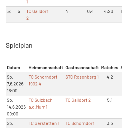
1
5
TC Gaildorf
4
0:4
4:20
16:4
2
Spielplan
Datum
Heimmannschaft
Gastmannschaft
Matches
Sät
So,
TC Schorndorf
STC Rosenberg 1
4:2
9:
7.6.2026
1902 4
16:00
So,
TC Sulzbach
TC Gaildorf 2
5:1
11:
14.6.2026
a.d.Murr 1
09:00
So,
TC Gerstetten 1
TC Schorndorf
3:3
7: