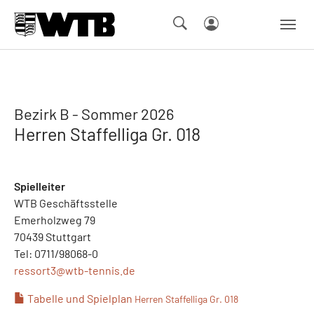
Skip to main navigation
Springe zum Seiteninhalt
Skip to page footer
Bezirk B - Sommer 2026
Herren Staffelliga Gr. 018
Spielleiter
WTB Geschäftsstelle
Emerholzweg 79
70439 Stuttgart
Tel: 0711/98068-0
ressort3@
wtb-tennis.de
Tabelle und Spielplan
Herren Staffelliga Gr. 018