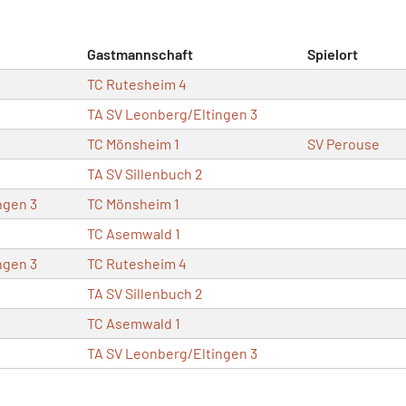
Gastmannschaft
Spielort
TC Rutesheim 4
TA SV Leonberg/Eltingen 3
TC Mönsheim 1
SV Perouse
TA SV Sillenbuch 2
ngen 3
TC Mönsheim 1
TC Asemwald 1
ngen 3
TC Rutesheim 4
TA SV Sillenbuch 2
TC Asemwald 1
TA SV Leonberg/Eltingen 3