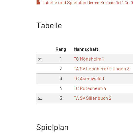
Tabelle und Spielplan
Herren Kreisstaffel 1 Gr. 
Tabelle
Rang
Mannschaft
1
TC Mönsheim 1
2
TA SV Leonberg/Eltingen 3
3
TC Asemwald 1
4
TC Rutesheim 4
5
TA SV Sillenbuch 2
Spielplan