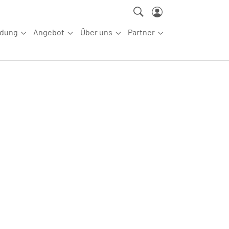
ldung
Angebot
Über uns
Partner
ettkampfsport"
Submenu for "Aus-/Fortbildung"
Submenu for "Angebot"
Submenu for "Über uns"
Submenu for "Partn