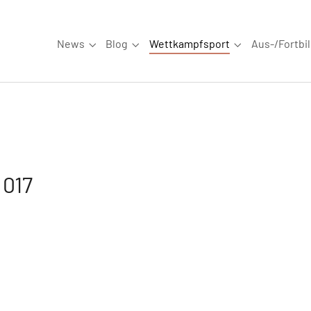
News
Blog
Wettkampfsport
Aus-/Fortbi
Submenu for "News"
Submenu for "Blog"
Submenu for "W
 017