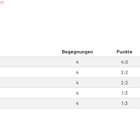
017
Begegnungen
Punkte
4
4:0
4
2:2
4
2:2
4
1:3
4
1:3