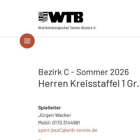
Skip to main navigation
Springe zum Seiteninhalt
Skip to page footer
Württembergischer Tennis-Bund e.V.
Bezirk C - Sommer 2026
Herren Kreisstaffel 1 Gr.
Spielleiter
Jürgen Wacker
Mobil: 0170 3144981
sport.bezC@
wtb-tennis.de