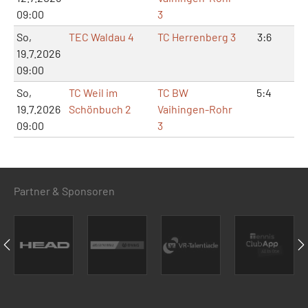
09:00
3
So,
TEC Waldau 4
TC Herrenberg 3
3:6
6:
19.7.2026
09:00
So,
TC Weil im
TC BW
5:4
10
19.7.2026
Schönbuch 2
Vaihingen-Rohr
09:00
3
Partner & Sponsoren