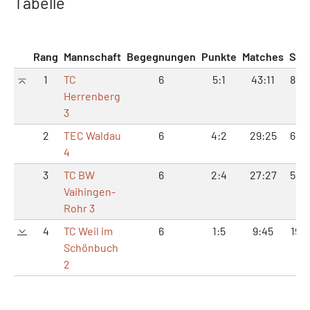
Tabelle
Rang
Mannschaft
Begegnungen
Punkte
Matches
Sät
1
TC
6
5:1
43:11
89:
Herrenberg
3
2
TEC Waldau
6
4:2
29:25
66:
4
3
TC BW
6
2:4
27:27
56:
Vaihingen-
Rohr 3
4
TC Weil im
6
1:5
9:45
19:9
Schönbuch
2