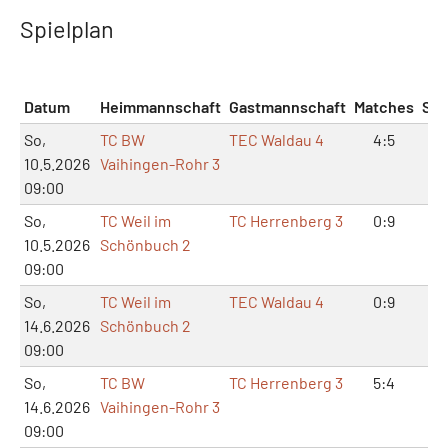
Spielplan
Datum
Heimmannschaft
Gastmannschaft
Matches
Sät
So,
TC BW
TEC Waldau 4
4:5
8:
10.5.2026
Vaihingen-Rohr 3
09:00
So,
TC Weil im
TC Herrenberg 3
0:9
0:
10.5.2026
Schönbuch 2
09:00
So,
TC Weil im
TEC Waldau 4
0:9
0:
14.6.2026
Schönbuch 2
09:00
So,
TC BW
TC Herrenberg 3
5:4
10
14.6.2026
Vaihingen-Rohr 3
09:00