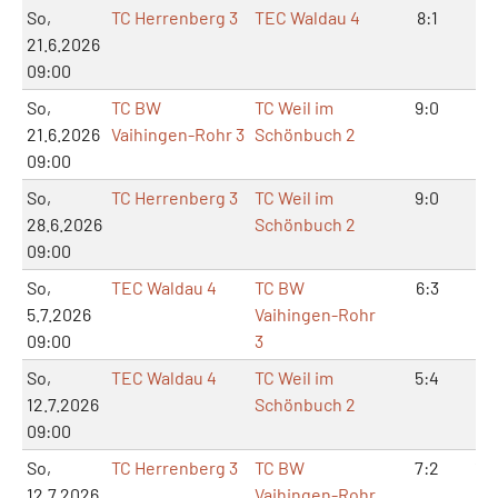
So,
TC Herrenberg 3
TEC Waldau 4
8:1
17
21.6.2026
09:00
So,
TC BW
TC Weil im
9:0
18
21.6.2026
Vaihingen-Rohr 3
Schönbuch 2
09:00
So,
TC Herrenberg 3
TC Weil im
9:0
18:
28.6.2026
Schönbuch 2
09:00
So,
TEC Waldau 4
TC BW
6:3
14
5.7.2026
Vaihingen-Rohr
09:00
3
So,
TEC Waldau 4
TC Weil im
5:4
12
12.7.2026
Schönbuch 2
09:00
So,
TC Herrenberg 3
TC BW
7:2
14
12.7.2026
Vaihingen-Rohr