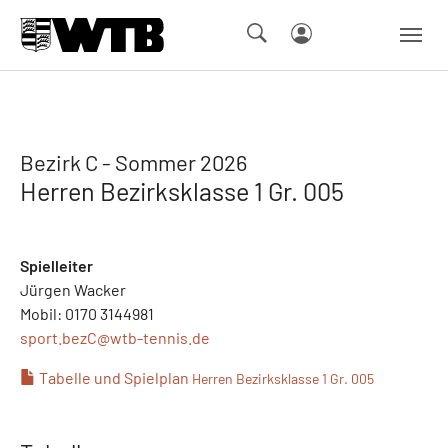
Skip to main navigation
Springe zum Seiteninhalt
Skip to page footer
Bezirk C - Sommer 2026
Herren Bezirksklasse 1 Gr. 005
Spielleiter
Jürgen Wacker
Mobil: 0170 3144981
sport.bezC@
wtb-tennis.de
Tabelle und Spielplan
Herren Bezirksklasse 1 Gr. 005