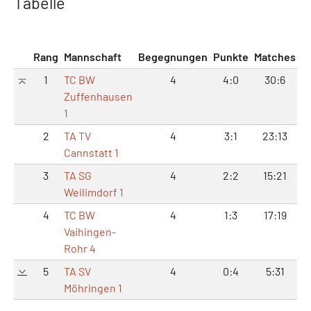
Tabelle
Rang
Mannschaft
Begegnungen
Punkte
Matches
S
1
TC BW
4
4:0
30:6
6
Zuffenhausen
1
2
TA TV
4
3:1
23:13
4
Cannstatt 1
3
TA SG
4
2:2
15:21
3
Weilimdorf 1
4
TC BW
4
1:3
17:19
3
Vaihingen-
Rohr 4
5
TA SV
4
0:4
5:31
1
Möhringen 1