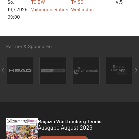
So,
TC BW
TA SG
4:5
8:
19.7.2026
Vaihingen-Rohr 4
Weilimdorf 1
09:00
Partner & Sponsoren
Magazin Württemberg Tennis
Ausgabe August 2026