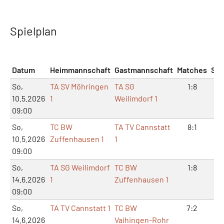
Spielplan
Datum
Heimmannschaft
Gastmannschaft
Matches
Sät
So,
TA SV Möhringen
TA SG
1:8
2:
10.5.2026
1
Weilimdorf 1
09:00
So,
TC BW
TA TV Cannstatt
8:1
16
10.5.2026
Zuffenhausen 1
1
09:00
So,
TA SG Weilimdorf
TC BW
1:8
3:
14.6.2026
1
Zuffenhausen 1
09:00
So,
TA TV Cannstatt 1
TC BW
7:2
14
14.6.2026
Vaihingen-Rohr