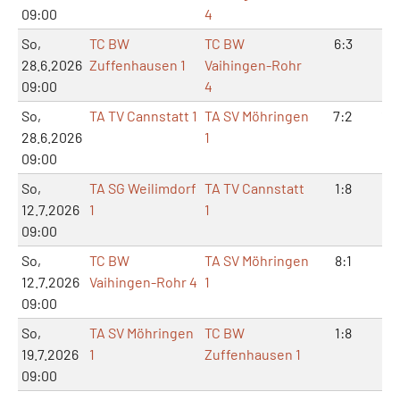
09:00
4
So,
TC BW
TC BW
6:3
12
28.6.2026
Zuffenhausen 1
Vaihingen-Rohr
09:00
4
So,
TA TV Cannstatt 1
TA SV Möhringen
7:2
14
28.6.2026
1
09:00
So,
TA SG Weilimdorf
TA TV Cannstatt
1:8
3:
12.7.2026
1
1
09:00
So,
TC BW
TA SV Möhringen
8:1
16
12.7.2026
Vaihingen-Rohr 4
1
09:00
So,
TA SV Möhringen
TC BW
1:8
2:
19.7.2026
1
Zuffenhausen 1
09:00