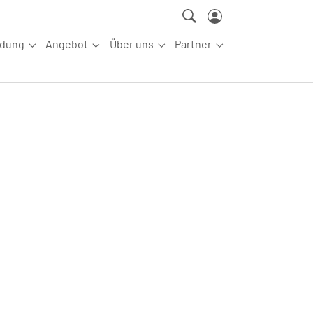
ldung
Angebot
Über uns
Partner
ettkampfsport"
Submenu for "Aus-/Fortbildung"
Submenu for "Angebot"
Submenu for "Über uns"
Submenu for "Partn