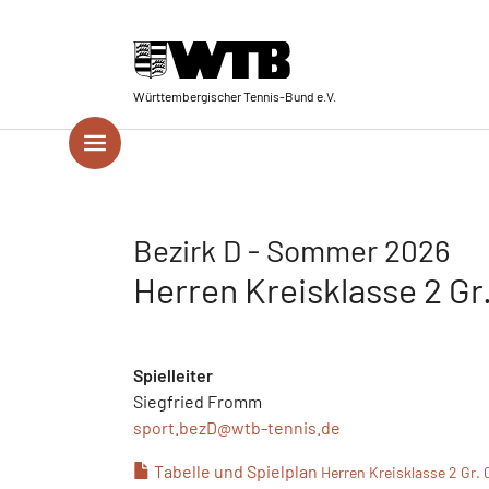
Skip to main navigation
Springe zum Seiteninhalt
Skip to page footer
Württembergischer Tennis-Bund e.V.
Bezirk D - Sommer 2026
Herren Kreisklasse 2 Gr.
Spielleiter
Siegfried Fromm
sport.bezD@
wtb-tennis.de
Tabelle und Spielplan
Herren Kreisklasse 2 Gr. 