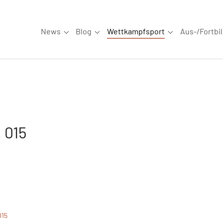
News
Blog
Wettkampfsport
Aus-/Fortbi
Submenu for "News"
Submenu for "Blog"
Submenu for "W
 015
015