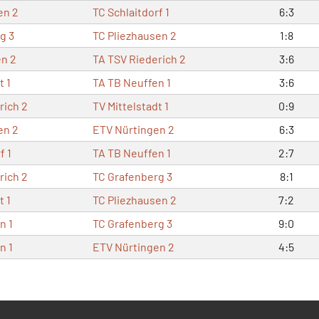
en 2
TC Schlaitdorf 1
6:3
g 3
TC Pliezhausen 2
1:8
n 2
TA TSV Riederich 2
3:6
t 1
TA TB Neuffen 1
3:6
rich 2
TV Mittelstadt 1
0:9
en 2
ETV Nürtingen 2
6:3
f 1
TA TB Neuffen 1
2:7
rich 2
TC Grafenberg 3
8:1
t 1
TC Pliezhausen 2
7:2
n 1
TC Grafenberg 3
9:0
n 1
ETV Nürtingen 2
4:5