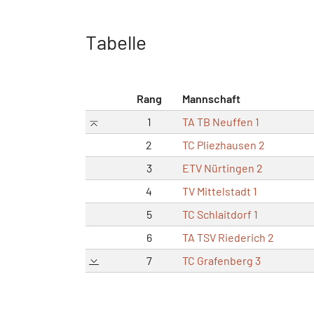
Tabelle
Rang
Mannschaft
1
TA TB Neuffen 1
2
TC Pliezhausen 2
3
ETV Nürtingen 2
4
TV Mittelstadt 1
5
TC Schlaitdorf 1
6
TA TSV Riederich 2
7
TC Grafenberg 3