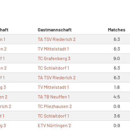
haft
Gastmannschaft
Matches
n 1
TA TSV Riederich 2
6:3
n 2
TV Mittelstadt 1
6:3
f 1
TC Grafenberg 3
9:0
n 2
TC Schlaitdorf 1
6:3
f 1
TA TSV Riederich 2
6:3
g 3
TV Mittelstadt 1
1:8
en 2
TA TB Neuffen 1
4:5
rich 2
TC Pliezhausen 2
0:9
t 1
TC Schlaitdorf 1
3:6
g 3
ETV Nürtingen 2
0:9