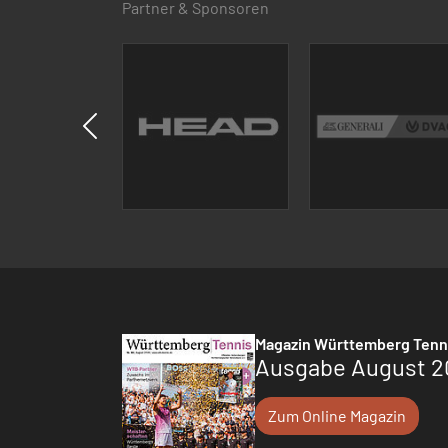
Partner & Sponsoren
Magazin Württemberg Tenn
Ausgabe August 2
Zum Online Magazin