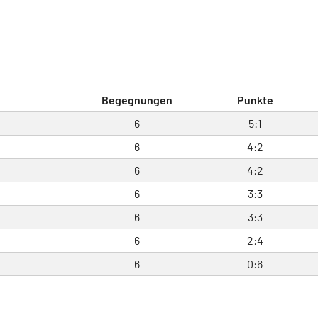
Begegnungen
Punkte
6
5:1
6
4:2
6
4:2
6
3:3
6
3:3
6
2:4
6
0:6