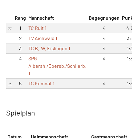
Rang
Mannschaft
Begegnungen
Punkte
1
TC Ruit 1
4
4:0
2
TV Aichwald 1
4
3:1
3
TC B.-W. Eislingen 1
4
1:3
4
SPG
4
1:3
Albersh./Ebersb./Schlierb.
1
5
TC Kemnat 1
4
1:3
Spielplan
Datum
Heimmannschaft
Gastmannschaft