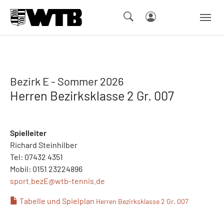
Skip to main navigation
Springe zum Seiteninhalt
Skip to page footer
Bezirk E - Sommer 2026
Herren Bezirksklasse 2 Gr. 007
Spielleiter
Richard Steinhilber
Tel: 07432 4351
Mobil: 0151 23224896
sport.bezE@
wtb-tennis.de
Tabelle und Spielplan
Herren Bezirksklasse 2 Gr. 007