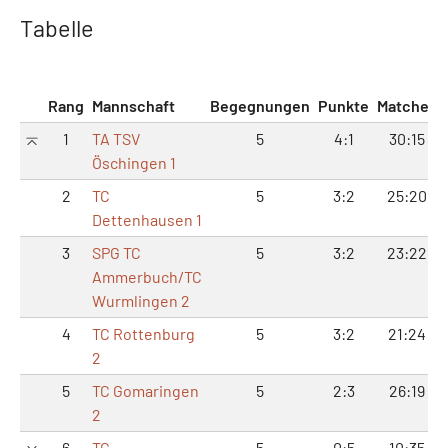
Tabelle
Rang
Mannschaft
Begegnungen
Punkte
Matches
1
TA TSV
5
4:1
30:15
Öschingen 1
2
TC
5
3:2
25:20
Dettenhausen 1
3
SPG TC
5
3:2
23:22
Ammerbuch/TC
Wurmlingen 2
4
TC Rottenburg
5
3:2
21:24
2
5
TC Gomaringen
5
2:3
26:19
2
6
TC
5
0:5
10:35