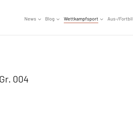
News
Blog
Wettkampfsport
Aus-/Fortbi
Submenu for "News"
Submenu for "Blog"
Submenu for "W
Gr. 004