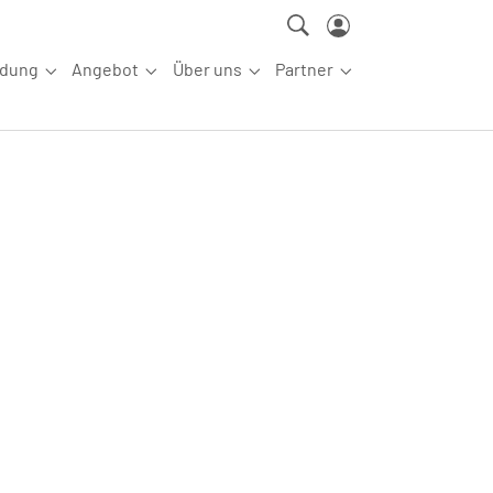
ldung
Angebot
Über uns
Partner
ettkampfsport"
Submenu for "Aus-/Fortbildung"
Submenu for "Angebot"
Submenu for "Über uns"
Submenu for "Partn