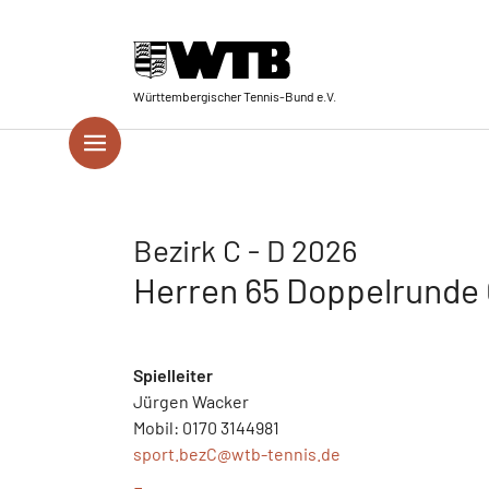
Skip to main navigation
Springe zum Seiteninhalt
Skip to page footer
Württembergischer Tennis-Bund e.V.
Bezirk C - D 2026
Herren 65 Doppelrunde 
Spielleiter
Jürgen Wacker
Mobil: 0170 3144981
sport.bezC@
wtb-tennis.de