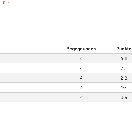
r. 004
Begegnungen
Punkte
1
4
4:0
4
3:1
4
2:2
4
1:3
4
0:4