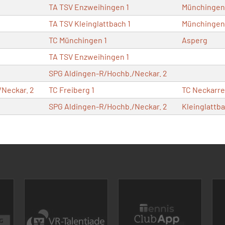
TA TSV Enzweihingen 1
Münchingen
TA TSV Kleinglattbach 1
Münchingen
TC Münchingen 1
Asperg
TA TSV Enzweihingen 1
SPG Aldingen-R/Hochb./Neckar. 2
Neckar. 2
TC Freiberg 1
TC Neckarr
SPG Aldingen-R/Hochb./Neckar. 2
Kleinglattb