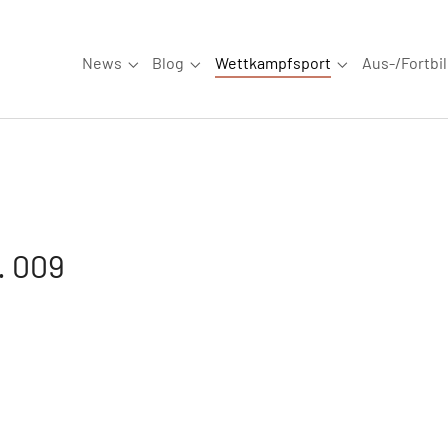
News
Blog
Wettkampfsport
Aus-/Fortbi
Submenu for "News"
Submenu for "Blog"
Submenu for "W
. 009