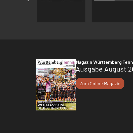
Magazin Württemberg Tenn
Ausgabe August 2
Zum Online Magazin