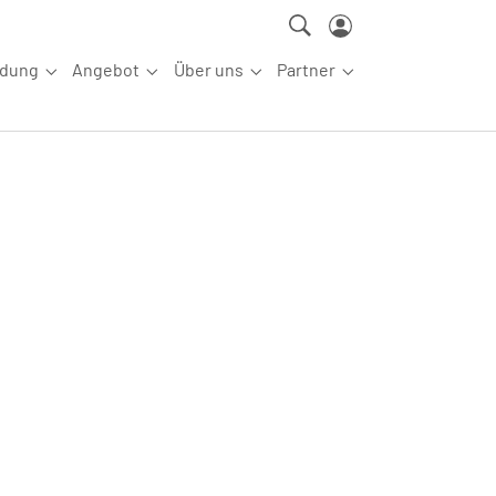
ldung
Angebot
Über uns
Partner
ettkampfsport"
Submenu for "Aus-/Fortbildung"
Submenu for "Angebot"
Submenu for "Über uns"
Submenu for "Partn