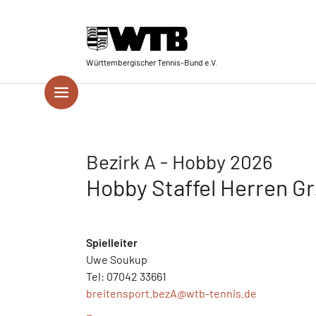
Skip to main navigation
Springe zum Seiteninhalt
Skip to page footer
Württembergischer Tennis-Bund e.V.
Bezirk A - Hobby 2026
Hobby Staffel Herren Gr
Spielleiter
Uwe Soukup
Tel: 07042 33661
breitensport.bezA@
wtb-tennis.de