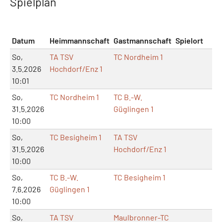
Spielplan
Datum
Heimmannschaft
Gastmannschaft
Spielort
M
So,
TA TSV
TC Nordheim 1
3.5.2026
Hochdorf/Enz 1
10:01
So,
TC Nordheim 1
TC B.-W.
31.5.2026
Güglingen 1
10:00
So,
TC Besigheim 1
TA TSV
31.5.2026
Hochdorf/Enz 1
10:00
So,
TC B.-W.
TC Besigheim 1
7.6.2026
Güglingen 1
10:00
So,
TA TSV
Maulbronner-TC