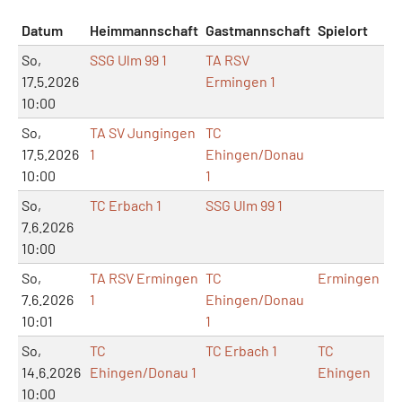
Datum
Heimmannschaft
Gastmannschaft
Spielort
M
So,
SSG Ulm 99 1
TA RSV
17.5.2026
Ermingen 1
10:00
So,
TA SV Jungingen
TC
17.5.2026
1
Ehingen/Donau
10:00
1
So,
TC Erbach 1
SSG Ulm 99 1
7.6.2026
10:00
So,
TA RSV Ermingen
TC
Ermingen
7.6.2026
1
Ehingen/Donau
10:01
1
So,
TC
TC Erbach 1
TC
14.6.2026
Ehingen/Donau 1
Ehingen
10:00