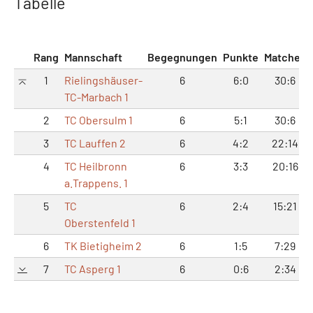
Tabelle
Rang
Mannschaft
Begegnungen
Punkte
Matches
1
Rielingshäuser-
6
6:0
30:6
TC-Marbach 1
2
TC Obersulm 1
6
5:1
30:6
3
TC Lauffen 2
6
4:2
22:14
4
TC Heilbronn
6
3:3
20:16
a.Trappens. 1
5
TC
6
2:4
15:21
Oberstenfeld 1
6
TK Bietigheim 2
6
1:5
7:29
7
TC Asperg 1
6
0:6
2:34