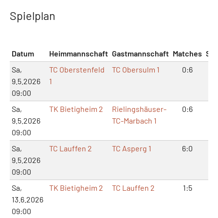
Spielplan
Datum
Heimmannschaft
Gastmannschaft
Matches
Sät
Sa,
TC Oberstenfeld
TC Obersulm 1
0:6
0:
9.5.2026
1
09:00
Sa,
TK Bietigheim 2
Rielingshäuser-
0:6
0:
9.5.2026
TC-Marbach 1
09:00
Sa,
TC Lauffen 2
TC Asperg 1
6:0
12
9.5.2026
09:00
Sa,
TK Bietigheim 2
TC Lauffen 2
1:5
4:
13.6.2026
09:00