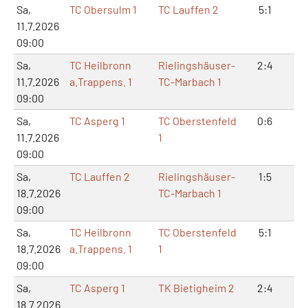
Sa,
TC Obersulm 1
TC Lauffen 2
5:1
10
11.7.2026
09:00
Sa,
TC Heilbronn
Rielingshäuser-
2:4
4:
11.7.2026
a.Trappens. 1
TC-Marbach 1
09:00
Sa,
TC Asperg 1
TC Oberstenfeld
0:6
0:
11.7.2026
1
09:00
Sa,
TC Lauffen 2
Rielingshäuser-
1:5
4:
18.7.2026
TC-Marbach 1
09:00
Sa,
TC Heilbronn
TC Oberstenfeld
5:1
10
18.7.2026
a.Trappens. 1
1
09:00
Sa,
TC Asperg 1
TK Bietigheim 2
2:4
4:
18.7.2026