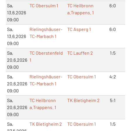
Sa,
TC Obersulm 1
TC Heilbronn
6:0
12
13.6.2026
a.Trappens. 1
09:00
Sa,
Rielingshäuser-
TC Asperg 1
6:0
12
13.6.2026
TC-Marbach 1
09:00
Sa,
TC Oberstenfeld
TC Lauffen 2
1:5
2:
20.6.2026
1
09:00
Sa,
Rielingshäuser-
TC Obersulm 1
4:2
9:
20.6.2026
TC-Marbach 1
09:00
Sa,
TC Heilbronn
TK Bietigheim 2
5:1
10
20.6.2026
a.Trappens. 1
09:00
Sa,
TK Bietigheim 2
TC Obersulm 1
1:5
2:
27.6.2026