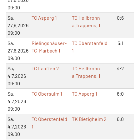
09:00
Sa,
TC Asperg 1
TC Heilbronn
0:6
1:
27.6.2026
a.Trappens. 1
09:00
Sa,
Rielingshäuser-
TC Oberstenfeld
5:1
11
27.6.2026
TC-Marbach 1
1
09:00
Sa,
TC Lauffen 2
TC Heilbronn
4:2
9:
4.7.2026
a.Trappens. 1
09:00
Sa,
TC Obersulm 1
TC Asperg 1
6:0
12
4.7.2026
09:00
Sa,
TC Oberstenfeld
TK Bietigheim 2
6:0
12
4.7.2026
1
09:00