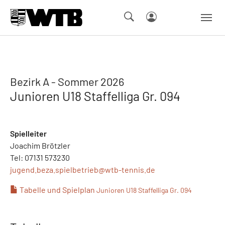
Skip to main navigation
Springe zum Seiteninhalt
Skip to page footer
Bezirk A - Sommer 2026
Junioren U18 Staffelliga Gr. 094
Spielleiter
Joachim Brötzler
Tel: 07131 573230
jugend.beza.spielbetrieb@
wtb-tennis.de
Tabelle und Spielplan
Junioren U18 Staffelliga Gr. 094