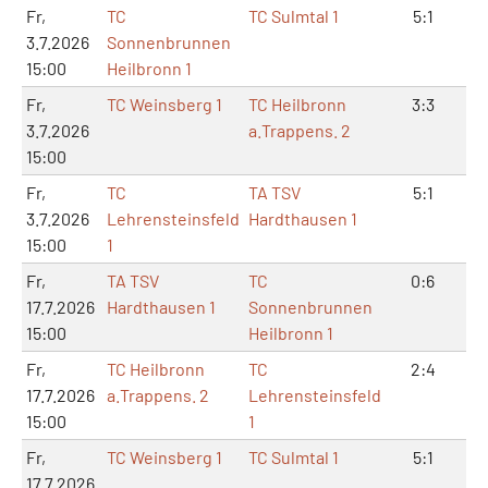
Fr,
TC
TC Sulmtal 1
5:1
10
3.7.2026
Sonnenbrunnen
15:00
Heilbronn 1
Fr,
TC Weinsberg 1
TC Heilbronn
3:3
8
3.7.2026
a.Trappens. 2
15:00
Fr,
TC
TA TSV
5:1
10
3.7.2026
Lehrensteinsfeld
Hardthausen 1
15:00
1
Fr,
TA TSV
TC
0:6
2:
17.7.2026
Hardthausen 1
Sonnenbrunnen
15:00
Heilbronn 1
Fr,
TC Heilbronn
TC
2:4
6
17.7.2026
a.Trappens. 2
Lehrensteinsfeld
15:00
1
Fr,
TC Weinsberg 1
TC Sulmtal 1
5:1
11
17.7.2026