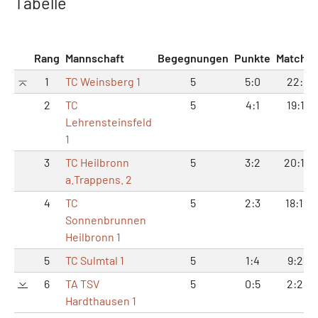
Tabelle
Rang
Mannschaft
Begegnungen
Punkte
Matche
1
TC Weinsberg 1
5
5:0
22:8
2
TC
5
4:1
19:11
Lehrensteinsfeld
1
3
TC Heilbronn
5
3:2
20:10
a.Trappens. 2
4
TC
5
2:3
18:12
Sonnenbrunnen
Heilbronn 1
5
TC Sulmtal 1
5
1:4
9:21
6
TA TSV
5
0:5
2:28
Hardthausen 1