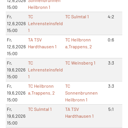
12.6.2026
Sonnenbrunnen
15:00
Heilbronn 1
Fr,
TC
TC Sulmtal 1
4:2
8
12.6.2026
Lehrensteinsfeld
15:00
1
Fr,
TA TSV
TC Heilbronn
0:6
1:
12.6.2026
Hardthausen 1
a.Trappens. 2
15:00
Fr,
TC
TC Weinsberg 1
3:3
6
19.6.2026
Lehrensteinsfeld
15:00
1
Fr,
TC Heilbronn
TC
3:3
6
19.6.2026
a.Trappens. 2
Sonnenbrunnen
15:00
Heilbronn 1
Fr,
TC Sulmtal 1
TA TSV
5:1
11
19.6.2026
Hardthausen 1
15:00