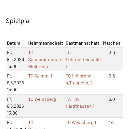
Spielplan
Datum
Heimmannschaft
Gastmannschaft
Matches
Sä
Fr,
TC
TC
3:3
6
8.5.2026
Sonnenbrunnen
Lehrensteinsfeld
15:00
Heilbronn 1
1
Fr,
TC Sulmtal 1
TC Heilbronn
0:6
0:
8.5.2026
a.Trappens. 2
15:00
Fr,
TC Weinsberg 1
TA TSV
6:0
12
8.5.2026
Hardthausen 1
15:00
Fr,
TC
TC Weinsberg 1
1:5
4: