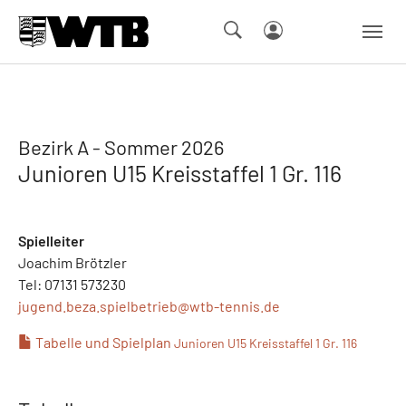
Skip to main navigation
Springe zum Seiteninhalt
Skip to page footer
Bezirk A - Sommer 2026
Junioren U15 Kreisstaffel 1 Gr. 116
Spielleiter
Joachim Brötzler
Tel: 07131 573230
jugend.beza.spielbetrieb@
wtb-tennis.de
Tabelle und Spielplan
Junioren U15 Kreisstaffel 1 Gr. 116