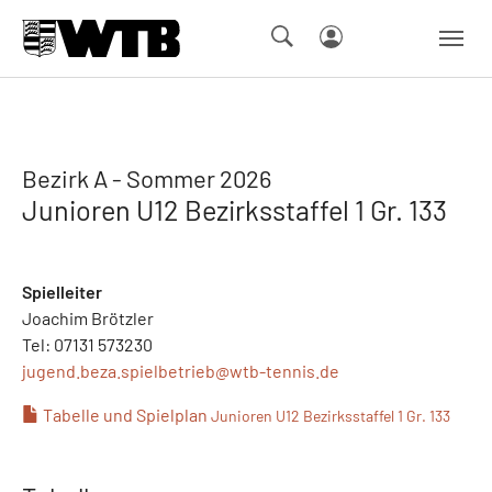
Skip to main navigation
Springe zum Seiteninhalt
Skip to page footer
Bezirk A - Sommer 2026
Junioren U12 Bezirksstaffel 1 Gr. 133
Spielleiter
Joachim Brötzler
Tel: 07131 573230
jugend.beza.spielbetrieb@
wtb-tennis.de
Tabelle und Spielplan
Junioren U12 Bezirksstaffel 1 Gr. 133