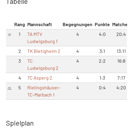
Tabelle
Rang
Mannschaft
Begegnungen
Punkte
Matches
1
TA MTV
4
4:0
20:4
Ludwigsburg 1
2
TK Bietigheim 2
4
3:1
13:11
3
TC
4
2:2
16:8
Ludwigsburg 2
4
TC Asperg 2
4
1:3
7:17
5
Rielingshäuser-
4
0:4
4:20
TC-Marbach 1
Spielplan