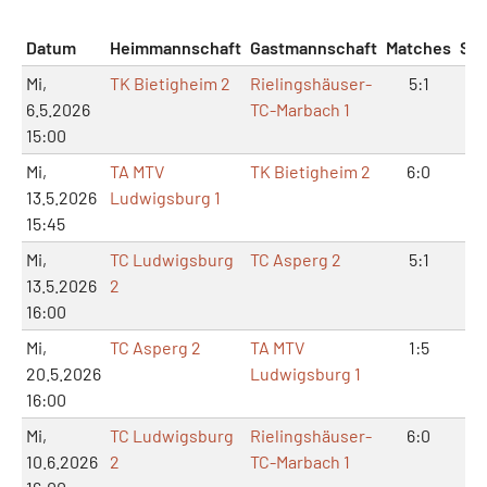
Datum
Heimmannschaft
Gastmannschaft
Matches
Sät
Mi,
TK Bietigheim 2
Rielingshäuser-
5:1
10
6.5.2026
TC-Marbach 1
15:00
Mi,
TA MTV
TK Bietigheim 2
6:0
12
13.5.2026
Ludwigsburg 1
15:45
Mi,
TC Ludwigsburg
TC Asperg 2
5:1
11
13.5.2026
2
16:00
Mi,
TC Asperg 2
TA MTV
1:5
2:
20.5.2026
Ludwigsburg 1
16:00
Mi,
TC Ludwigsburg
Rielingshäuser-
6:0
12
10.6.2026
2
TC-Marbach 1