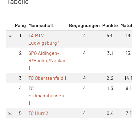
Tabelle
Rang
Mannschaft
Begegnungen
Punkte
Matche
1
TA MTV
4
4:0
16:8
Ludwigsburg 1
2
SPG Aldingen-
4
3:1
15:9
R/Hochb./Neckar.
1
3
TC Oberstenfeld 1
4
2:2
14:10
4
TC
4
1:3
8:16
Erdmannhausen
1
5
TC Murr 2
4
0:4
7:17