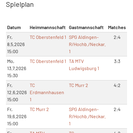
Spielplan
Datum
Heimmannschaft
Gastmannschaft
Matches
Sä
Fr,
TC Oberstenfeld 1
SPG Aldingen-
2:4
7
8.5.2026
R/Hochb./Neckar.
15:00
1
Mo,
TC Oberstenfeld 1
TA MTV
3:3
6
13.7.2026
Ludwigsburg 1
15:30
Fr,
TC
TC Murr 2
4:2
8
12.6.2026
Erdmannhausen
15:00
1
Fr,
TC Murr 2
SPG Aldingen-
2:4
4
19.6.2026
R/Hochb./Neckar.
15:00
1