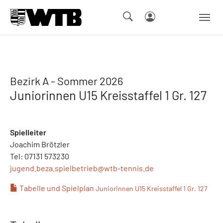
Skip to main navigation
Springe zum Seiteninhalt
Skip to page footer
Bezirk A - Sommer 2026
Juniorinnen U15 Kreisstaffel 1 Gr. 127
Spielleiter
Joachim Brötzler
Tel: 07131 573230
jugend.beza.spielbetrieb@
wtb-tennis.de
Tabelle und Spielplan
Juniorinnen U15 Kreisstaffel 1 Gr. 127