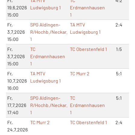
Fr,
TA MTV
TC
4:2
9
19.6.2026
Ludwigsburg 1
Erdmannhausen
15:00
1
Fr,
SPG Aldingen-
TA MTV
2:4
5
3.7.2026
R/Hochb./Neckar.
Ludwigsburg 1
15:00
1
Fr,
TC
TC Oberstenfeld 1
1:5
3
3.7.2026
Erdmannhausen
15:00
1
Fr,
TA MTV
TC Murr 2
5:1
1
10.7.2026
Ludwigsburg 1
16:00
Fr,
SPG Aldingen-
TC
5:1
1
17.7.2026
R/Hochb./Neckar.
Erdmannhausen
17:40
1
1
Fr,
TC Murr 2
TC Oberstenfeld 1
2:4
4
24.7.2026