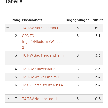
Tabelle
Rang
Mannschaft
Begegnungen
Punkte
M
1
TA TSV Markelsheim 1
6
6:0
2
SPG TC
6
5:1
Ingelf./Niedern./Weissb.
2
3
TC RW Bad Mergentheim
6
3:3
1
4
TA TSV Künzelsau 2
6
3:3
5
TA TSV Weikersheim 1
6
2:4
6
TA SV Löffelstelzen 1964
6
2:4
1
7
TA TSV Neuenstadt 1
6
0:6