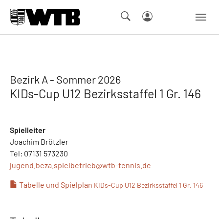
Skip to main navigation
Springe zum Seiteninhalt
Skip to page footer
Bezirk A - Sommer 2026
KIDs-Cup U12 Bezirksstaffel 1 Gr. 146
Spielleiter
Joachim Brötzler
Tel: 07131 573230
jugend.beza.spielbetrieb@
wtb-tennis.de
Tabelle und Spielplan
KIDs-Cup U12 Bezirksstaffel 1 Gr. 146