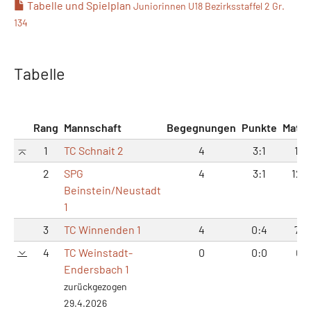
Tabelle und Spielplan
Juniorinnen U18 Bezirksstaffel 2 Gr.
134
Tabelle
Rang
Mannschaft
Begegnungen
Punkte
Matc
1
TC Schnait 2
4
3:1
17:
2
SPG
4
3:1
12:1
Beinstein/Neustadt
1
3
TC Winnenden 1
4
0:4
7:1
4
TC Weinstadt-
0
0:0
0:
Endersbach 1
zurückgezogen
29.4.2026