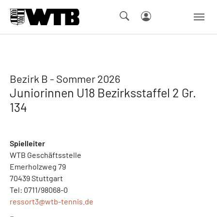
Skip to main navigation
Springe zum Seiteninhalt
Skip to page footer
Bezirk B - Sommer 2026
Juniorinnen U18 Bezirksstaffel 2 Gr.
134
Spielleiter
WTB Geschäftsstelle
Emerholzweg 79
70439 Stuttgart
Tel: 0711/98068-0
ressort3@
wtb-tennis.de