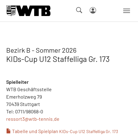
Skip to main navigation
Springe zum Seiteninhalt
Skip to page footer
Bezirk B - Sommer 2026
KIDs-Cup U12 Staffelliga Gr. 173
Spielleiter
WTB Geschäftsstelle
Emerholzweg 79
70439 Stuttgart
Tel: 0711/98068-0
ressort3@
wtb-tennis.de
Tabelle und Spielplan
KIDs-Cup U12 Staffelliga Gr. 173