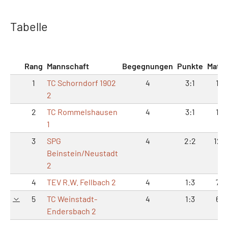
Tabelle
Rang
Mannschaft
Begegnungen
Punkte
Matc
1
TC Schorndorf 1902
4
3:1
18:
2
2
TC Rommelshausen
4
3:1
17:
1
3
SPG
4
2:2
12:1
Beinstein/Neustadt
2
4
TEV R.W. Fellbach 2
4
1:3
7:1
5
TC Weinstadt-
4
1:3
6:1
Endersbach 2