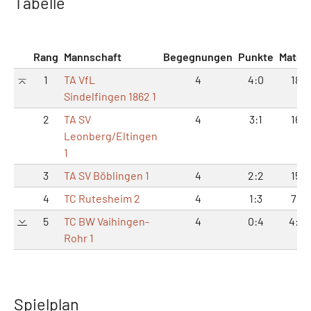
Tabelle
Rang
Mannschaft
Begegnungen
Punkte
Match
1
TA VfL
4
4:0
18:6
Sindelfingen 1862 1
2
TA SV
4
3:1
16:8
Leonberg/Eltingen
1
3
TA SV Böblingen 1
4
2:2
15:9
4
TC Rutesheim 2
4
1:3
7:17
5
TC BW Vaihingen-
4
0:4
4:20
Rohr 1
Spielplan