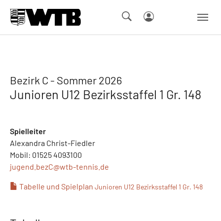
Skip to main navigation
Springe zum Seiteninhalt
Skip to page footer
Bezirk C - Sommer 2026
Junioren U12 Bezirksstaffel 1 Gr. 148
Spielleiter
Alexandra Christ-Fiedler
Mobil: 01525 4093100
jugend.bezC@
wtb-tennis.de
Tabelle und Spielplan
Junioren U12 Bezirksstaffel 1 Gr. 148