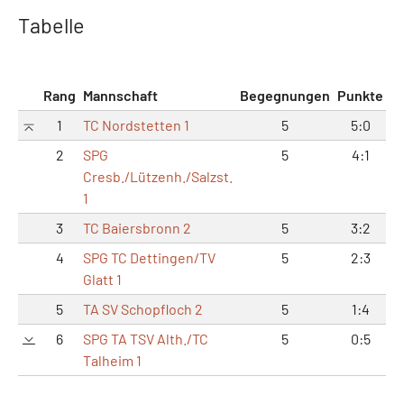
Tabelle
Rang
Mannschaft
Begegnungen
Punkte
M
1
TC Nordstetten 1
5
5:0
2
SPG
5
4:1
Cresb./Lützenh./Salzst.
1
3
TC Baiersbronn 2
5
3:2
4
SPG TC Dettingen/TV
5
2:3
Glatt 1
5
TA SV Schopfloch 2
5
1:4
6
SPG TA TSV Alth./TC
5
0:5
Talheim 1