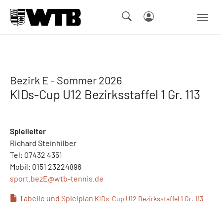
Skip to main navigation
Springe zum Seiteninhalt
Skip to page footer
Bezirk E - Sommer 2026
KIDs-Cup U12 Bezirksstaffel 1 Gr. 113
Spielleiter
Richard Steinhilber
Tel: 07432 4351
Mobil: 0151 23224896
sport.bezE@
wtb-tennis.de
Tabelle und Spielplan
KIDs-Cup U12 Bezirksstaffel 1 Gr. 113