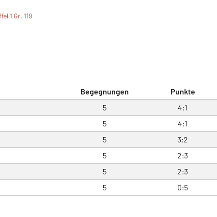
el 1 Gr. 119
Begegnungen
Punkte
5
4:1
5
4:1
5
3:2
5
2:3
5
2:3
5
0:5