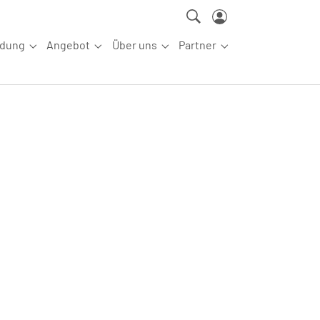
ldung
Angebot
Über uns
Partner
ettkampfsport"
Submenu for "Aus-/Fortbildung"
Submenu for "Angebot"
Submenu for "Über uns"
Submenu for "Partn