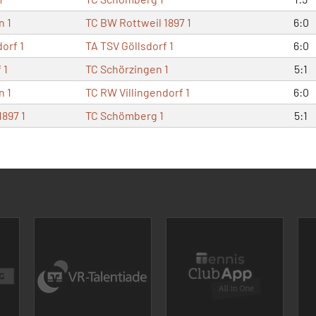
n 1
TC BW Rottweil 1897 1
6:0
orf 1
TA TSV Göllsdorf 1
6:0
 1
TC Schörzingen 1
5:1
n 1
TC RW Villingendorf 1
6:0
1897 1
TC Schömberg 1
5:1