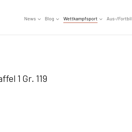
News
Blog
Wettkampfsport
Aus-/Fortbi
Submenu for "News"
Submenu for "Blog"
Submenu for "W
fel 1 Gr. 119