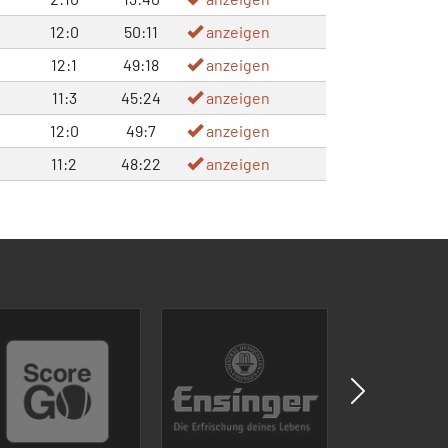
12:0
50:11
anzeigen
12:1
49:18
anzeigen
11:3
45:24
anzeigen
12:0
49:7
anzeigen
11:2
48:22
anzeigen