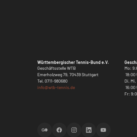
Württembergischer Tennis-Bund e.V.
Geschä
Geschäftsstelle WTB
Mo: 9:
Emerholzweg 79, 70439 Stuttgart
18:00 
Tel.
0711-980680
Di, Mi
info@
wtb-tennis.de
16:00 
Fr: 9:
ScoreGO
Facebook
Instagram
LinkedIn
YouTube