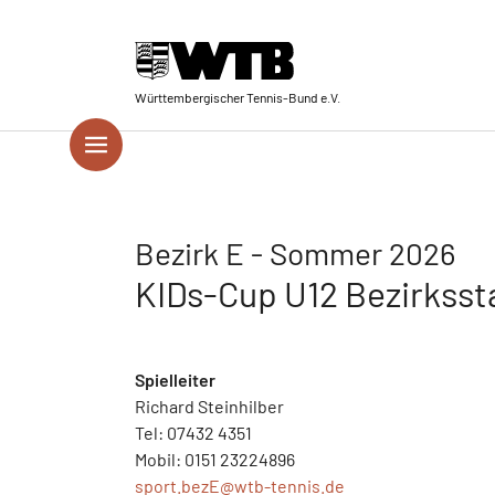
Skip to main navigation
Springe zum Seiteninhalt
Skip to page footer
Württembergischer Tennis-Bund e.V.
Bezirk E - Sommer 2026
KIDs-Cup U12 Bezirksstaf
Spielleiter
Richard Steinhilber
Tel: 07432 4351
Mobil: 0151 23224896
sport.bezE@
wtb-tennis.de