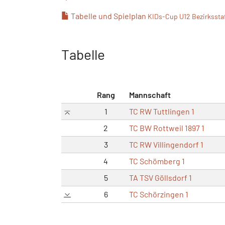
Tabelle und Spielplan
KIDs-Cup U12 Bezirksstaff
Tabelle
Rang
Mannschaft
1
TC RW Tuttlingen 1
2
TC BW Rottweil 1897 1
3
TC RW Villingendorf 1
4
TC Schömberg 1
5
TA TSV Göllsdorf 1
6
TC Schörzingen 1