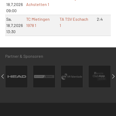
18.7.2026
Achstetten 1
09:00
Sa,
TC Mietingen
TA TSV Eschach
2:4
4:
18.7.2026
1978 1
1
13:30
Partner & Sponsoren