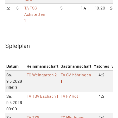
6
TA TSG
5
1:4
10:20
24:
Achstetten
1
Spielplan
Datum
Heimmannschaft
Gastmannschaft
Matches
Sät
Sa,
TC Weingarten 2
TA SV Mähringen
4:2
9:
9.5.2026
1
09:00
Sa,
TA TSV Eschach 1
TA FV Rot 1
4:2
8:
9.5.2026
09:00
Sa,
TA TSG
TC Mietingen
2:4
4: