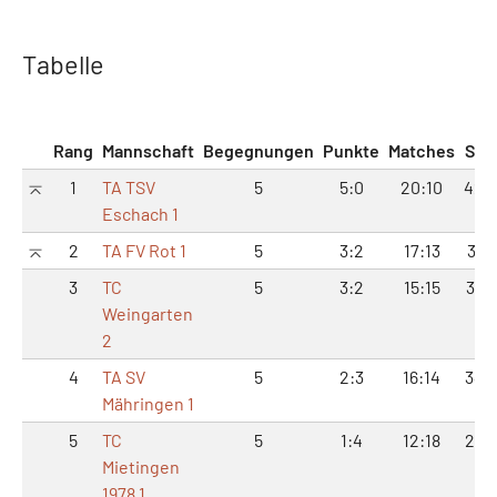
Tabelle
Rang
Mannschaft
Begegnungen
Punkte
Matches
Sät
1
TA TSV
5
5:0
20:10
42:
Eschach 1
2
TA FV Rot 1
5
3:2
17:13
36:
3
TC
5
3:2
15:15
35:
Weingarten
2
4
TA SV
5
2:3
16:14
34:
Mähringen 1
5
TC
5
1:4
12:18
28:
Mietingen
1978 1