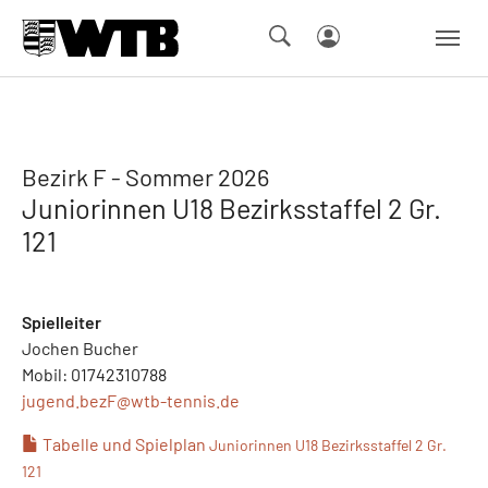
Skip to main navigation
Springe zum Seiteninhalt
Skip to page footer
Bezirk F - Sommer 2026
Juniorinnen U18 Bezirksstaffel 2 Gr.
121
Spielleiter
Jochen Bucher
Mobil: 01742310788
jugend.bezF@
wtb-tennis.de
Tabelle und Spielplan
Juniorinnen U18 Bezirksstaffel 2 Gr.
121