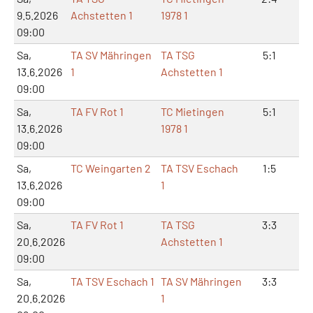
9.5.2026
Achstetten 1
1978 1
09:00
Sa,
TA SV Mähringen
TA TSG
5:1
10
13.6.2026
1
Achstetten 1
09:00
Sa,
TA FV Rot 1
TC Mietingen
5:1
11
13.6.2026
1978 1
09:00
Sa,
TC Weingarten 2
TA TSV Eschach
1:5
2:
13.6.2026
1
09:00
Sa,
TA FV Rot 1
TA TSG
3:3
6:
20.6.2026
Achstetten 1
09:00
Sa,
TA TSV Eschach 1
TA SV Mähringen
3:3
7:
20.6.2026
1