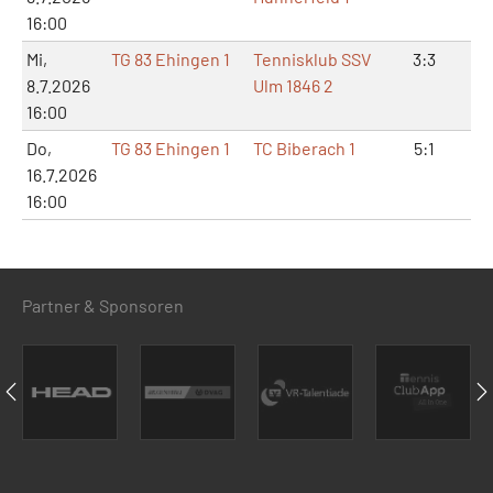
16:00
Mi,
TG 83 Ehingen 1
Tennisklub SSV
3:3
6:
8.7.2026
Ulm 1846 2
16:00
Do,
TG 83 Ehingen 1
TC Biberach 1
5:1
11
16.7.2026
16:00
Partner & Sponsoren