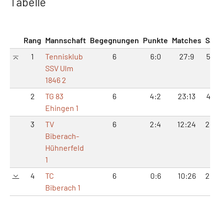
Tabelle
Rang
Mannschaft
Begegnungen
Punkte
Matches
Sät
1
Tennisklub
6
6:0
27:9
58:1
SSV Ulm
1846 2
2
TG 83
6
4:2
23:13
48:
Ehingen 1
3
TV
6
2:4
12:24
28:
Biberach-
Hühnerfeld
1
4
TC
6
0:6
10:26
20:
Biberach 1