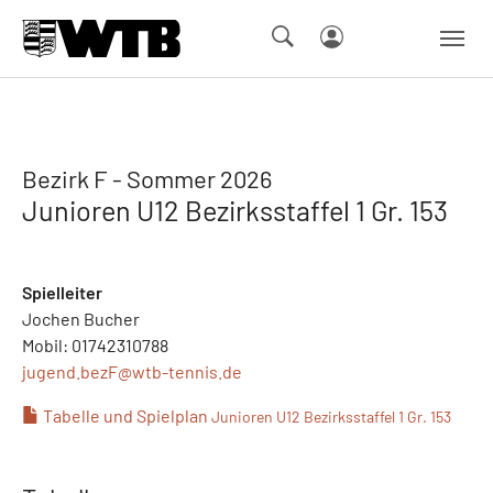
Skip to main navigation
Springe zum Seiteninhalt
Skip to page footer
Bezirk F - Sommer 2026
Junioren U12 Bezirksstaffel 1 Gr. 153
Spielleiter
Jochen Bucher
Mobil: 01742310788
jugend.bezF@
wtb-tennis.de
Tabelle und Spielplan
Junioren U12 Bezirksstaffel 1 Gr. 153