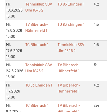
Mi,
Tennisklub SSV
TG 83 Ehingen 1
4:2
8:
10.6.2026
Ulm 1846 2
16:00
Mi,
TV Biberach-
TG 83 Ehingen 1
1:5
4:
17.6.2026
Hühnerfeld 1
16:00
Mi,
TC Biberach 1
Tennisklub SSV
1:5
2:
17.6.2026
Ulm 1846 2
16:00
Mi,
Tennisklub SSV
TV Biberach-
5:1
10
24.6.2026
Ulm 1846 2
Hühnerfeld 1
16:00
Mi,
TG 83 Ehingen 1
TV Biberach-
4:2
8:
1.7.2026
Hühnerfeld 1
15:00
Mi,
TC Biberach 1
TV Biberach-
2:4
4:
8.7.2026
Hühnerfeld 1