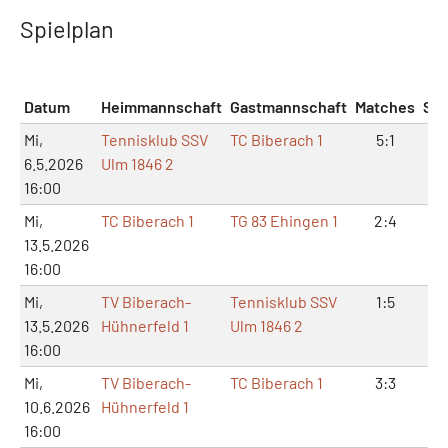
Spielplan
Datum
Heimmannschaft
Gastmannschaft
Matches
Sät
Mi,
Tennisklub SSV
TC Biberach 1
5:1
10
6.5.2026
Ulm 1846 2
16:00
Mi,
TC Biberach 1
TG 83 Ehingen 1
2:4
4:
13.5.2026
16:00
Mi,
TV Biberach-
Tennisklub SSV
1:5
3:
13.5.2026
Hühnerfeld 1
Ulm 1846 2
16:00
Mi,
TV Biberach-
TC Biberach 1
3:3
6:
10.6.2026
Hühnerfeld 1
16:00