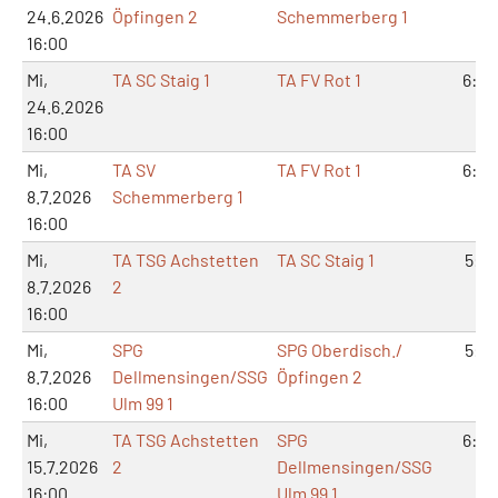
24.6.2026
Öpfingen 2
Schemmerberg 1
16:00
Mi,
TA SC Staig 1
TA FV Rot 1
6:0
24.6.2026
16:00
Mi,
TA SV
TA FV Rot 1
6:0
8.7.2026
Schemmerberg 1
16:00
Mi,
TA TSG Achstetten
TA SC Staig 1
5:1
8.7.2026
2
16:00
Mi,
SPG
SPG Oberdisch./
5:1
8.7.2026
Dellmensingen/SSG
Öpfingen 2
16:00
Ulm 99 1
Mi,
TA TSG Achstetten
SPG
6:0
15.7.2026
2
Dellmensingen/SSG
16:00
Ulm 99 1