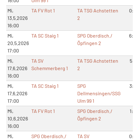
16:00
Ulm 99 1
Mi,
TA FV Rot 1
TA TSG Achstetten
0:6
13.5.2026
2
16:00
Mi,
TA SC Staig 1
SPG Oberdisch./
6:0
20.5.2026
Öpfingen 2
17:00
Mi,
TA SV
TA TSG Achstetten
5:1
17.6.2026
Schemmerberg 1
2
16:00
Mi,
TA SC Staig 1
SPG
3:3
17.6.2026
Dellmensingen/SSG
17:00
Ulm 99 1
Mi,
TA FV Rot 1
SPG Oberdisch./
1:5
10.6.2026
Öpfingen 2
16:00
Mi,
SPG Oberdisch./
TA SV
0:6