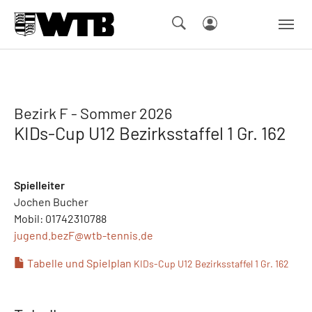
Skip to main navigation
Springe zum Seiteninhalt
Skip to page footer
Bezirk F - Sommer 2026
KIDs-Cup U12 Bezirksstaffel 1 Gr. 162
Spielleiter
Jochen Bucher
Mobil: 01742310788
jugend.bezF@
wtb-tennis.de
Tabelle und Spielplan
KIDs-Cup U12 Bezirksstaffel 1 Gr. 162