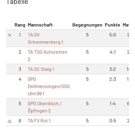
Tabelle
Rang
Mannschaft
Begegnungen
Punkte
Matc
1
TA SV
5
5:0
27:
Schemmerberg 1
2
TA TSG Achstetten
5
4:1
24:
2
3
TA SC Staig 1
5
3:2
18:1
4
SPG
5
2:3
13:1
Dellmensingen/SSG
Ulm 99 1
5
SPG Oberdisch./
5
1:4
6:2
Öpfingen 2
6
TA FV Rot 1
5
0:5
2:2