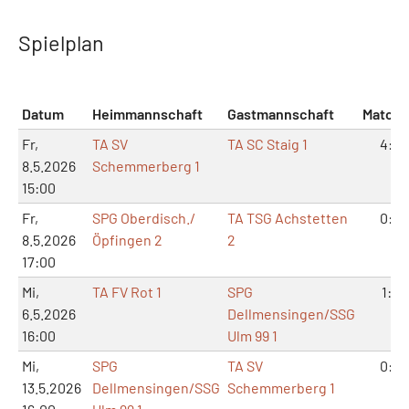
Spielplan
Datum
Heimmannschaft
Gastmannschaft
Match
Fr,
TA SV
TA SC Staig 1
4:2
8.5.2026
Schemmerberg 1
15:00
Fr,
SPG Oberdisch./
TA TSG Achstetten
0:6
8.5.2026
Öpfingen 2
2
17:00
Mi,
TA FV Rot 1
SPG
1:5
6.5.2026
Dellmensingen/SSG
16:00
Ulm 99 1
Mi,
SPG
TA SV
0:6
13.5.2026
Dellmensingen/SSG
Schemmerberg 1