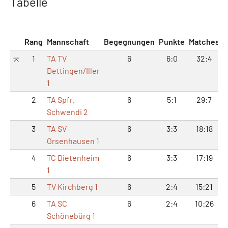
Tabelle
Rang
Mannschaft
Begegnungen
Punkte
Matches
S
1
TA TV
6
6:0
32:4
6
Dettingen/Iller
1
2
TA Spfr.
6
5:1
29:7
Schwendi 2
3
TA SV
6
3:3
18:18
3
Orsenhausen 1
4
TC Dietenheim
6
3:3
17:19
3
1
5
TV Kirchberg 1
6
2:4
15:21
3
6
TA SC
6
2:4
10:26
2
Schönebürg 1