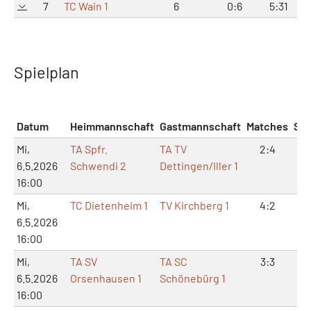
7
TC Wain 1
6
0:6
5:31
1
Spielplan
Datum
Heimmannschaft
Gastmannschaft
Matches
Sät
Mi,
TA Spfr.
TA TV
2:4
7:
6.5.2026
Schwendi 2
Dettingen/Iller 1
16:00
Mi,
TC Dietenheim 1
TV Kirchberg 1
4:2
9:
6.5.2026
16:00
Mi,
TA SV
TA SC
3:3
6:
6.5.2026
Orsenhausen 1
Schönebürg 1
16:00