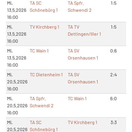
Mi,
TA SC
TA Spfr.
1:5
2:
13.5.2026
Schönebürg 1
Schwendi 2
16:00
Mi,
TV Kirchberg 1
TA TV
1:5
2:
13.5.2026
Dettingen/Iller 1
16:00
Mi,
TC Wain 1
TA SV
0:6
2:
13.5.2026
Orsenhausen 1
16:00
Mi,
TC Dietenheim 1
TA SV
2:4
4:
20.5.2026
Orsenhausen 1
16:00
Mi,
TA Spfr.
TC Wain 1
6:0
12
20.5.2026
Schwendi 2
16:00
Mi,
TA SC
TV Kirchberg 1
3:3
6:
20.5.2026
Schönebürg 1