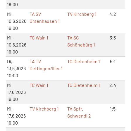
16:00
Mi,
TA SV
TV Kirchberg 1
4:2
8:
10.6.2026
Orsenhausen 1
16:00
Mi,
TC Wain 1
TA SC
3:3
6:
10.6.2026
Schönebürg 1
16:00
Di,
TA TV
TC Dietenheim 1
5:1
11
13.6.3026
Dettingen/Iller 1
10:00
Mi,
TC Wain 1
TC Dietenheim 1
2:4
4:
17.6.2026
16:00
Mi,
TV Kirchberg 1
TA Spfr.
1:5
2:
17.6.2026
Schwendi 2
16:00