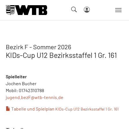
Skip to main navigation
Springe zum Seiteninhalt
Skip to page footer
Bezirk F - Sommer 2026
KIDs-Cup U12 Bezirksstaffel 1 Gr. 161
Spielleiter
Jochen Bucher
Mobil: 01742310788
jugend.bezF@
wtb-tennis.de
Tabelle und Spielplan
KIDs-Cup U12 Bezirksstaffel 1 Gr. 161