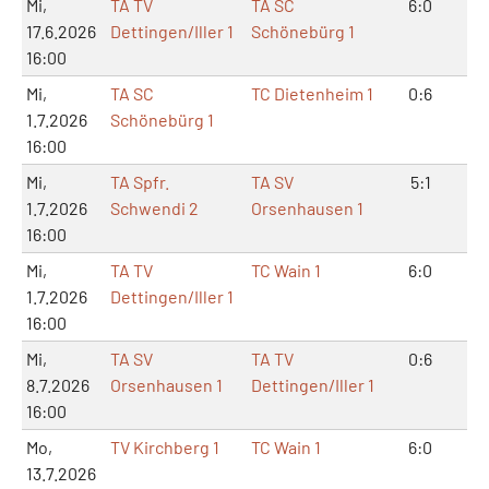
Mi,
TA TV
TA SC
6:0
12
17.6.2026
Dettingen/Iller 1
Schönebürg 1
16:00
Mi,
TA SC
TC Dietenheim 1
0:6
2:
1.7.2026
Schönebürg 1
16:00
Mi,
TA Spfr.
TA SV
5:1
10
1.7.2026
Schwendi 2
Orsenhausen 1
16:00
Mi,
TA TV
TC Wain 1
6:0
12
1.7.2026
Dettingen/Iller 1
16:00
Mi,
TA SV
TA TV
0:6
1:
8.7.2026
Orsenhausen 1
Dettingen/Iller 1
16:00
Mo,
TV Kirchberg 1
TC Wain 1
6:0
12
13.7.2026