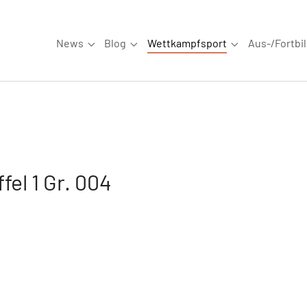
News
Blog
Wettkampfsport
Aus-/Fortbi
Submenu for "News"
Submenu for "Blog"
Submenu for "W
fel 1 Gr. 004