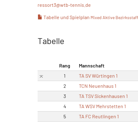
ressort3@
wtb-tennis.de
Tabelle und Spielplan
Mixed Aktive Bezirksstaff
Tabelle
Rang
Mannschaft
1
TA SV Würtingen 1
2
TCN Neuenhaus 1
3
TA TSV Sickenhausen 1
4
TA WSV Mehrstetten 1
5
TA FC Reutlingen 1