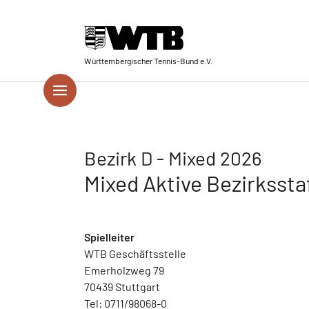
Skip to main navigation
Springe zum Seiteninhalt
Skip to page footer
Württembergischer Tennis-Bund e.V.
Bezirk D - Mixed 2026
Mixed Aktive Bezirksstaf
Spielleiter
WTB Geschäftsstelle
Emerholzweg 79
70439 Stuttgart
Tel: 0711/98068-0