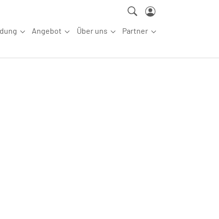
ldung
Angebot
Über uns
Partner
ettkampfsport"
Submenu for "Aus-/Fortbildung"
Submenu for "Angebot"
Submenu for "Über uns"
Submenu for "Partn