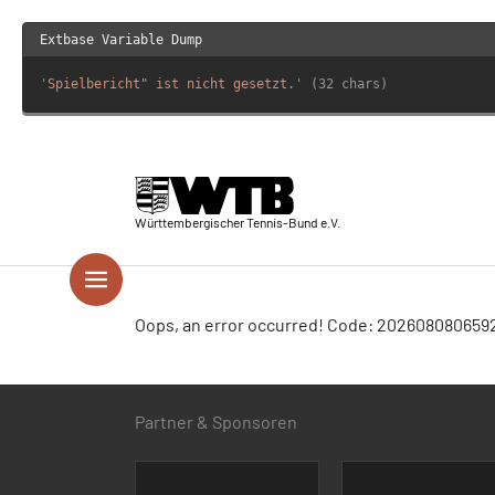
Extbase Variable Dump
'
Spielbericht" ist nicht gesetzt.
' (32 chars)
Skip to main navigation
Springe zum Seiteninhalt
Skip to page footer
Württembergischer Tennis-Bund e.V.
Oops, an error occurred! Code: 20260808065
Partner & Sponsoren