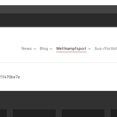
News
Blog
Wettkampfsport
Aus-/Fortbi
Submenu for "News"
Submenu for "Blog"
Submenu for "W
9211470be7e