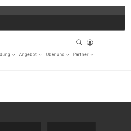
ldung
Angebot
Über uns
Partner
ettkampfsport"
Submenu for "Aus-/Fortbildung"
Submenu for "Angebot"
Submenu for "Über uns"
Submenu for "Partn