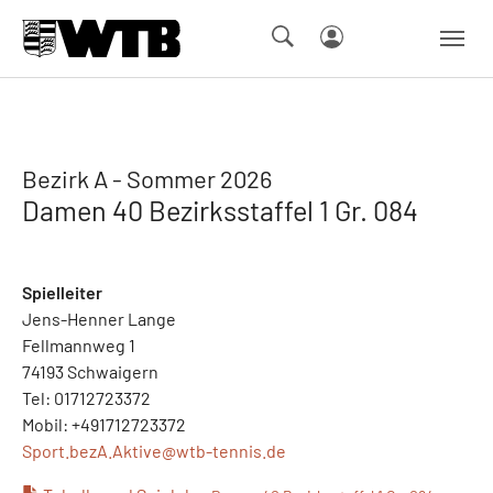
Skip to main navigation
Springe zum Seiteninhalt
Skip to page footer
Bezirk A - Sommer 2026
Damen 40 Bezirksstaffel 1 Gr. 084
Spielleiter
Jens-Henner Lange
Fellmannweg 1
74193 Schwaigern
Tel: 01712723372
Mobil: +491712723372
Sport.bezA.Aktive@
wtb-tennis.de