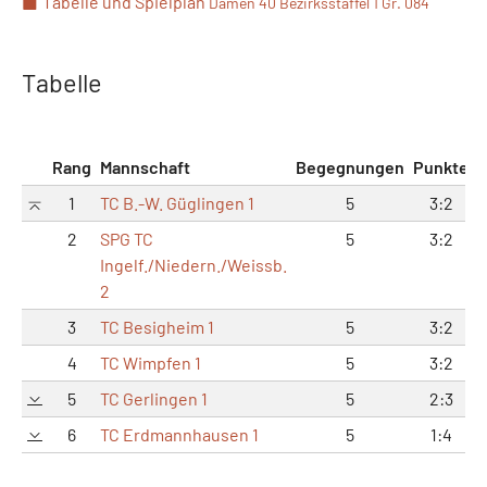
Tabelle und Spielplan
Damen 40 Bezirksstaffel 1 Gr. 084
Tabelle
Rang
Mannschaft
Begegnungen
Punkte
M
1
TC B.-W. Güglingen 1
5
3:2
2
SPG TC
5
3:2
Ingelf./Niedern./Weissb.
2
3
TC Besigheim 1
5
3:2
4
TC Wimpfen 1
5
3:2
5
TC Gerlingen 1
5
2:3
6
TC Erdmannhausen 1
5
1:4