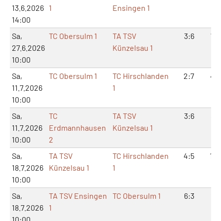
13.6.2026
1
Ensingen 1
14:00
Sa,
TC Obersulm 1
TA TSV
3:6
7:1
27.6.2026
Künzelsau 1
10:00
Sa,
TC Obersulm 1
TC Hirschlanden
2:7
4:1
11.7.2026
1
10:00
Sa,
TC
TA TSV
3:6
8:1
11.7.2026
Erdmannhausen
Künzelsau 1
10:00
2
Sa,
TA TSV
TC Hirschlanden
4:5
10:
18.7.2026
Künzelsau 1
1
10:00
Sa,
TA TSV Ensingen
TC Obersulm 1
6:3
13:
18.7.2026
1
10:00