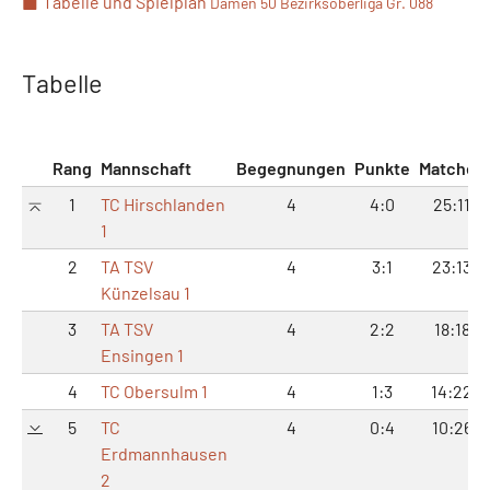
Tabelle und Spielplan
Damen 50 Bezirksoberliga Gr. 088
Tabelle
Rang
Mannschaft
Begegnungen
Punkte
Matches
1
TC Hirschlanden
4
4:0
25:11
1
2
TA TSV
4
3:1
23:13
Künzelsau 1
3
TA TSV
4
2:2
18:18
Ensingen 1
4
TC Obersulm 1
4
1:3
14:22
5
TC
4
0:4
10:26
Erdmannhausen
2