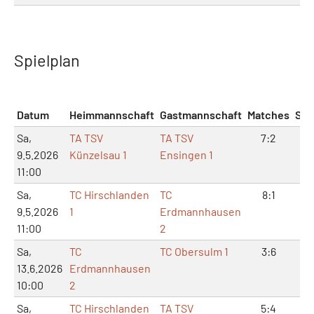
Spielplan
Datum
Heimmannschaft
Gastmannschaft
Matches
Sät
Sa,
TA TSV
TA TSV
7:2
16:
9.5.2026
Künzelsau 1
Ensingen 1
11:00
Sa,
TC Hirschlanden
TC
8:1
17:
9.5.2026
1
Erdmannhausen
11:00
2
Sa,
TC
TC Obersulm 1
3:6
6:1
13.6.2026
Erdmannhausen
10:00
2
Sa,
TC Hirschlanden
TA TSV
5:4
11: