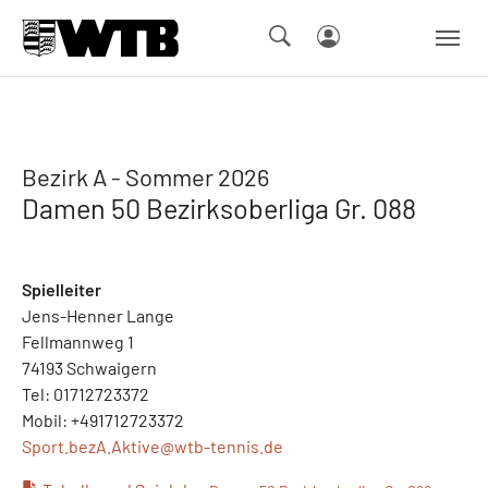
Skip to main navigation
Springe zum Seiteninhalt
Skip to page footer
Bezirk A - Sommer 2026
Damen 50 Bezirksoberliga Gr. 088
Spielleiter
Jens-Henner Lange
Fellmannweg 1
74193 Schwaigern
Tel: 01712723372
Mobil: +491712723372
Sport.bezA.Aktive@
wtb-tennis.de