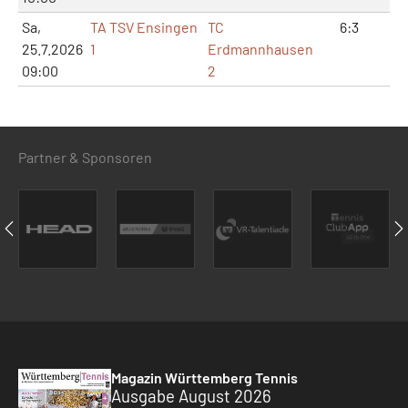
Sa,
TA TSV Ensingen
TC
6:3
12:
25.7.2026
1
Erdmannhausen
09:00
2
Partner & Sponsoren
Magazin Württemberg Tennis
Ausgabe August 2026