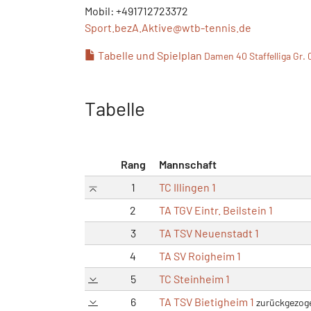
Mobil: +491712723372
Sport.bezA.Aktive@
wtb-tennis.de
Tabelle und Spielplan
Damen 40 Staffelliga Gr. 
Tabelle
Rang
Mannschaft
1
TC Illingen 1
2
TA TGV Eintr. Beilstein 1
3
TA TSV Neuenstadt 1
4
TA SV Roigheim 1
5
TC Steinheim 1
6
TA TSV Bietigheim 1
zurückgezog