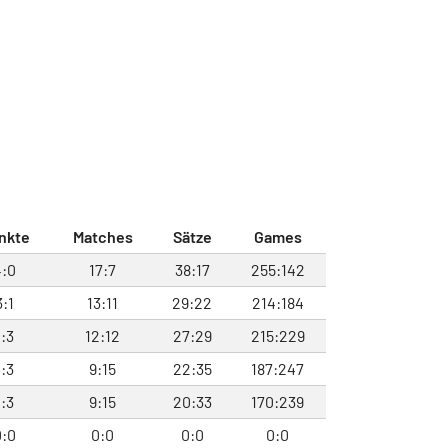
nkte
Matches
Sätze
Games
4:0
17:7
38:17
255:142
3:1
13:11
29:22
214:184
1:3
12:12
27:29
215:229
1:3
9:15
22:35
187:247
1:3
9:15
20:33
170:239
0:0
0:0
0:0
0:0