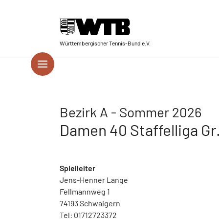
Skip to main navigation
Springe zum Seiteninhalt
Skip to page footer
Württembergischer Tennis-Bund e.V.
Bezirk A - Sommer 2026
Damen 40 Staffelliga Gr
Spielleiter
Jens-Henner Lange
Fellmannweg 1
74193 Schwaigern
Tel: 01712723372