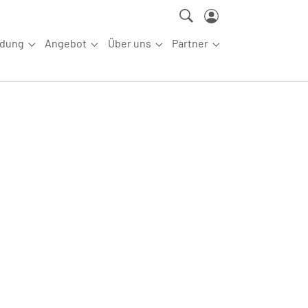
ldung
Angebot
Über uns
Partner
ettkampfsport"
Submenu for "Aus-/Fortbildung"
Submenu for "Angebot"
Submenu for "Über uns"
Submenu for "Partn