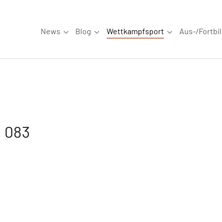
News
Blog
Wettkampfsport
Aus-/Fortbi
Submenu for "News"
Submenu for "Blog"
Submenu for "W
. 083