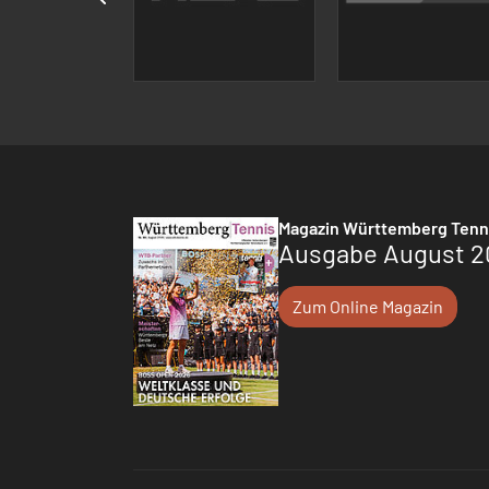
Magazin Württemberg Tenn
Ausgabe August 2
Zum Online Magazin