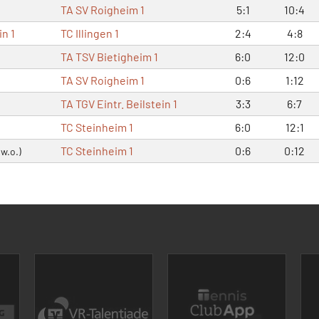
TA SV Roigheim 1
5:1
10:4
in 1
TC Illingen 1
2:4
4:8
1
TA TSV Bietigheim 1
6:0
12:0
TA SV Roigheim 1
0:6
1:12
1
TA TGV Eintr. Beilstein 1
3:3
6:7
TC Steinheim 1
6:0
12:1
TC Steinheim 1
0:6
0:12
(w.o.)