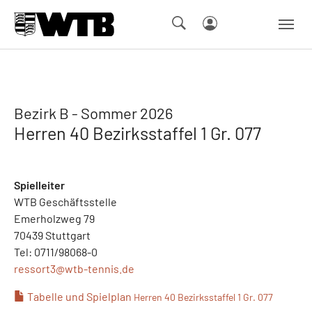
Skip to main navigation
Springe zum Seiteninhalt
Skip to page footer
Bezirk B - Sommer 2026
Herren 40 Bezirksstaffel 1 Gr. 077
Spielleiter
WTB Geschäftsstelle
Emerholzweg 79
70439 Stuttgart
Tel: 0711/98068-0
ressort3@
wtb-tennis.de
Tabelle und Spielplan
Herren 40 Bezirksstaffel 1 Gr. 077