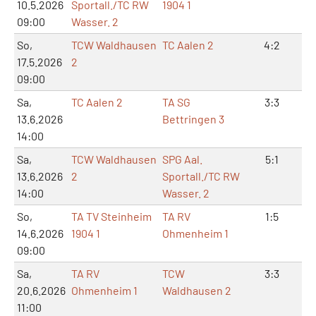
10.5.2026
Sportall./TC RW
1904 1
09:00
Wasser. 2
So,
TCW Waldhausen
TC Aalen 2
4:2
8:
17.5.2026
2
09:00
Sa,
TC Aalen 2
TA SG
3:3
6:
13.6.2026
Bettringen 3
14:00
Sa,
TCW Waldhausen
SPG Aal.
5:1
11
13.6.2026
2
Sportall./TC RW
14:00
Wasser. 2
So,
TA TV Steinheim
TA RV
1:5
2:
14.6.2026
1904 1
Ohmenheim 1
09:00
Sa,
TA RV
TCW
3:3
7:
20.6.2026
Ohmenheim 1
Waldhausen 2
11:00