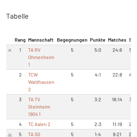
Tabelle
Rang
Mannschaft
Begegnungen
Punkte
Matches
Sät
1
TA RV
5
5:0
24:6
50:
Ohmenheim
1
2
TCW
5
4:1
22:8
45:
Waldhausen
2
3
TA TV
5
3:2
16:14
33:
Steinheim
1904 1
4
TC Aalen 2
5
2:3
11:19
24:
5
TA SG
5
1:4
9:21
20: