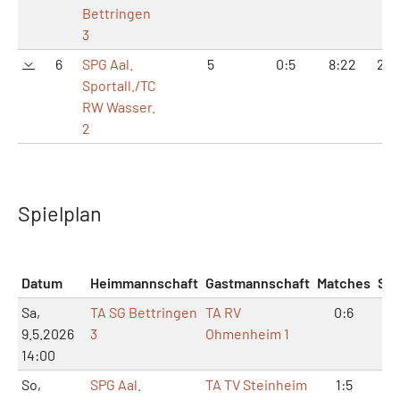
Bettringen
3
6
SPG Aal.
5
0:5
8:22
20:
Sportall./TC
RW Wasser.
2
Spielplan
Datum
Heimmannschaft
Gastmannschaft
Matches
Sät
Sa,
TA SG Bettringen
TA RV
0:6
0:
9.5.2026
3
Ohmenheim 1
14:00
So,
SPG Aal.
TA TV Steinheim
1:5
5: