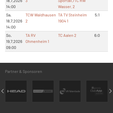
18.7.2026
3
Sportall./TC RW
14:00
Wasser. 2
Sa,
TCW Waldhausen
TA TV Steinheim
5:1
10
18.7.2026
2
1904 1
14:00
So,
TA RV
TC Aalen 2
6:0
12
19.7.2026
Ohmenheim 1
09:00
Partner & Sponsoren