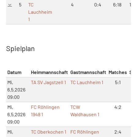
5
TC
4
0:4
6:18
14:
Lauchheim
1
Spielplan
Datum
Heimmannschaft
Gastmannschaft
Matches
Sät
Mi,
TA SV Jagstzell 1
TC Lauchheim 1
5:1
10
6.5.2026
09:00
Mi,
FC Röhlingen
TCW
4:2
8:
6.5.2026
1948 1
Waldhausen 1
09:00
Mi,
TC Oberkochen 1
FC Röhlingen
2:4
6: