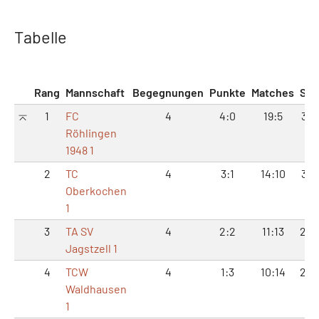
Tabelle
Rang
Mannschaft
Begegnungen
Punkte
Matches
Sät
1
FC
4
4:0
19:5
38:
Röhlingen
1948 1
2
TC
4
3:1
14:10
31:
Oberkochen
1
3
TA SV
4
2:2
11:13
25:
Jagstzell 1
4
TCW
4
1:3
10:14
26:
Waldhausen
1