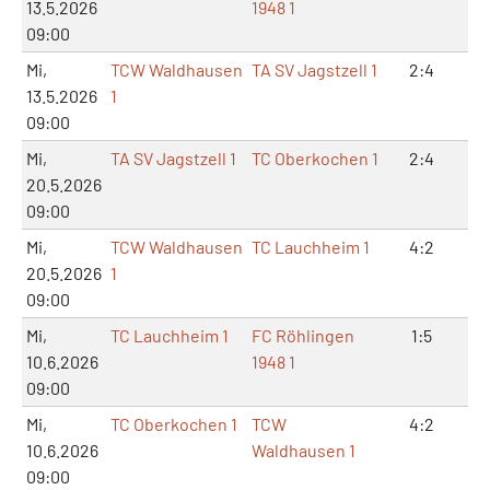
13.5.2026
1948 1
09:00
Mi,
TCW Waldhausen
TA SV Jagstzell 1
2:4
4:
13.5.2026
1
09:00
Mi,
TA SV Jagstzell 1
TC Oberkochen 1
2:4
5:
20.5.2026
09:00
Mi,
TCW Waldhausen
TC Lauchheim 1
4:2
10
20.5.2026
1
09:00
Mi,
TC Lauchheim 1
FC Röhlingen
1:5
2:
10.6.2026
1948 1
09:00
Mi,
TC Oberkochen 1
TCW
4:2
8:
10.6.2026
Waldhausen 1
09:00