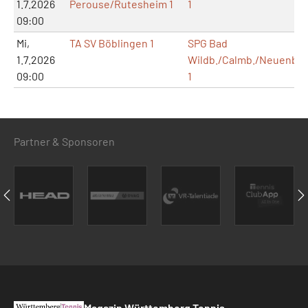
1.7.2026
Perouse/Rutesheim 1
1
09:00
Mi,
TA SV Böblingen 1
SPG Bad
1.7.2026
Wildb./Calmb./Neuenb.
09:00
1
Partner & Sponsoren
Magazin Württemberg Tennis