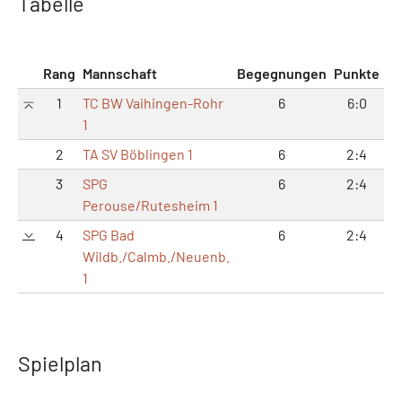
Tabelle
Rang
Mannschaft
Begegnungen
Punkte
M
1
TC BW Vaihingen-Rohr
6
6:0
1
2
TA SV Böblingen 1
6
2:4
3
SPG
6
2:4
Perouse/Rutesheim 1
4
SPG Bad
6
2:4
Wildb./Calmb./Neuenb.
1
Spielplan