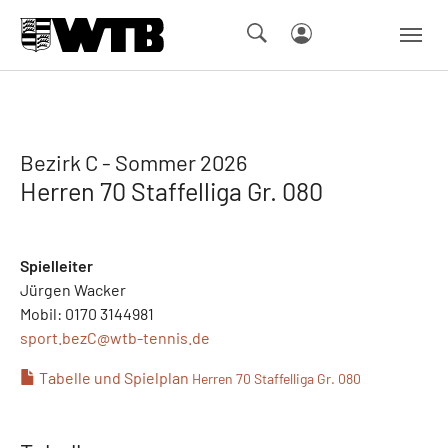
Skip to main navigation
Springe zum Seiteninhalt
Skip to page footer
Bezirk C - Sommer 2026
Herren 70 Staffelliga Gr. 080
Spielleiter
Jürgen Wacker
Mobil: 0170 3144981
sport.bezC@
wtb-tennis.de
Tabelle und Spielplan
Herren 70 Staffelliga Gr. 080