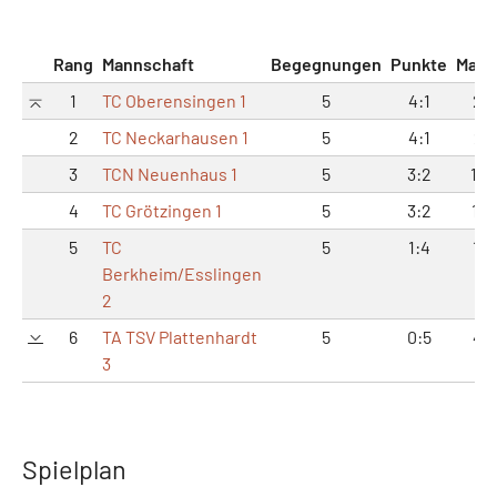
Rang
Mannschaft
Begegnungen
Punkte
Matc
1
TC Oberensingen 1
5
4:1
23
2
TC Neckarhausen 1
5
4:1
21:
3
TCN Neuenhaus 1
5
3:2
16:
4
TC Grötzingen 1
5
3:2
15:
5
TC
5
1:4
11:
Berkheim/Esslingen
2
6
TA TSV Plattenhardt
5
0:5
4:
3
Spielplan