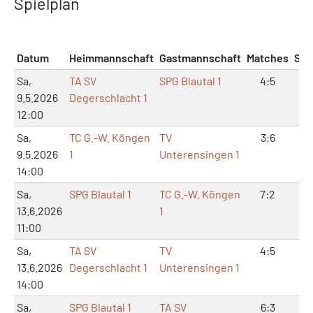
Spielplan
Datum
Heimmannschaft
Gastmannschaft
Matches
Sät
Sa,
TA SV
SPG Blautal 1
4:5
8:1
9.5.2026
Degerschlacht 1
12:00
Sa,
TC G.-W. Köngen
TV
3:6
6:1
9.5.2026
1
Unterensingen 1
14:00
Sa,
SPG Blautal 1
TC G.-W. Köngen
7:2
15:
13.6.2026
1
11:00
Sa,
TA SV
TV
4:5
9:1
13.6.2026
Degerschlacht 1
Unterensingen 1
14:00
Sa,
SPG Blautal 1
TA SV
6:3
12: