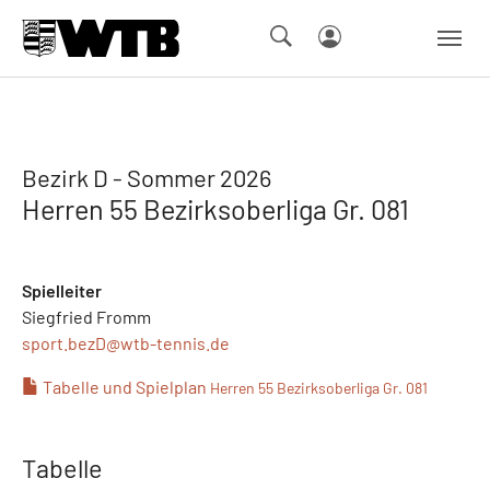
Skip to main navigation
Springe zum Seiteninhalt
Skip to page footer
Bezirk D - Sommer 2026
Herren 55 Bezirksoberliga Gr. 081
Spielleiter
Siegfried Fromm
sport.bezD@
wtb-tennis.de
Tabelle und Spielplan
Herren 55 Bezirksoberliga Gr. 081
Tabelle