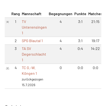
Rang
Mannschaft
Begegnungen
Punkte
Matches
1
TV
4
3:1
21:15
Unterensingen
1
2
SPG Blautal 1
4
3:1
19:17
3
TA SV
4
0:4
14:22
Degerschlacht
1
4
TC G.-W.
0
0:0
0:0
Köngen 1
zurückgezogen
15.7.2026