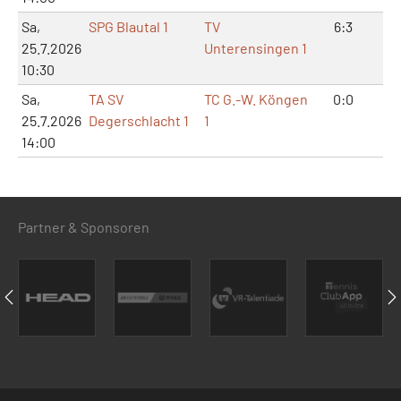
Sa,
SPG Blautal 1
TV
6:3
12:
25.7.2026
Unterensingen 1
10:30
Sa,
TA SV
TC G.-W. Köngen
0:0
0:
25.7.2026
Degerschlacht 1
1
14:00
Partner & Sponsoren