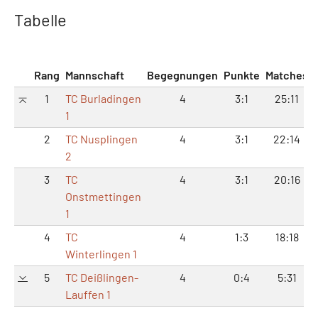
Tabelle
Rang
Mannschaft
Begegnungen
Punkte
Matches
1
TC Burladingen
4
3:1
25:11
1
2
TC Nusplingen
4
3:1
22:14
2
3
TC
4
3:1
20:16
Onstmettingen
1
4
TC
4
1:3
18:18
Winterlingen 1
5
TC Deißlingen-
4
0:4
5:31
Lauffen 1