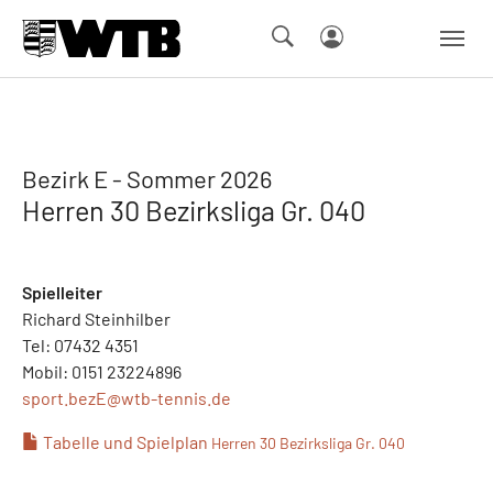
Skip to main navigation
Springe zum Seiteninhalt
Skip to page footer
Bezirk E - Sommer 2026
Herren 30 Bezirksliga Gr. 040
Spielleiter
Richard Steinhilber
Tel: 07432 4351
Mobil: 0151 23224896
sport.bezE@
wtb-tennis.de
Tabelle und Spielplan
Herren 30 Bezirksliga Gr. 040