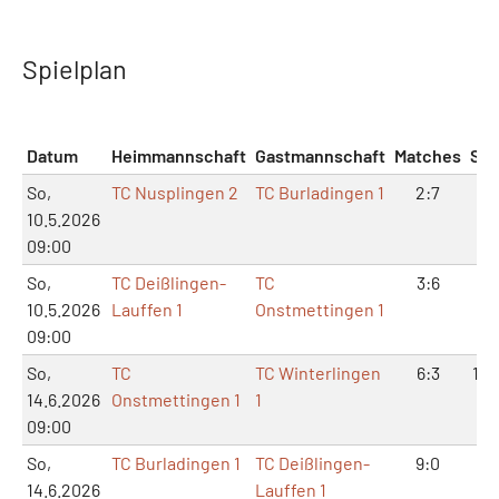
Spielplan
Datum
Heimmannschaft
Gastmannschaft
Matches
Sät
So,
TC Nusplingen 2
TC Burladingen 1
2:7
5:
10.5.2026
09:00
So,
TC Deißlingen-
TC
3:6
6:
10.5.2026
Lauffen 1
Onstmettingen 1
09:00
So,
TC
TC Winterlingen
6:3
12:
14.6.2026
Onstmettingen 1
1
09:00
So,
TC Burladingen 1
TC Deißlingen-
9:0
18:
14.6.2026
Lauffen 1