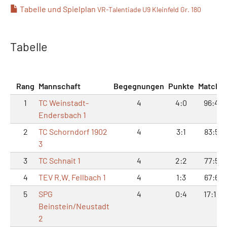
Tabelle und Spielplan
VR-Talentiade U9 Kleinfeld Gr. 180
Tabelle
Rang
Mannschaft
Begegnungen
Punkte
Matche
1
TC Weinstadt-
4
4:0
96:40
Endersbach 1
2
TC Schorndorf 1902
4
3:1
83:53
3
3
TC Schnait 1
4
2:2
77:59
4
TEV R.W. Fellbach 1
4
1:3
67:69
5
SPG
4
0:4
17:119
Beinstein/Neustadt
2