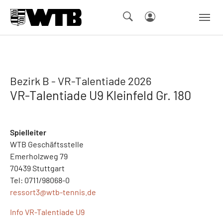
Skip to main navigation
Springe zum Seiteninhalt
Skip to page footer
Bezirk B - VR-Talentiade 2026
VR-Talentiade U9 Kleinfeld Gr. 180
Spielleiter
WTB Geschäftsstelle
Emerholzweg 79
70439 Stuttgart
Tel: 0711/98068-0
ressort3@
wtb-tennis.de
Info VR-Talentiade U9