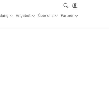
ldung
Angebot
Über uns
Partner
ettkampfsport"
Submenu for "Aus-/Fortbildung"
Submenu for "Angebot"
Submenu for "Über uns"
Submenu for "Partn