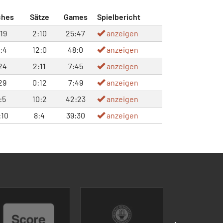
ches
Sätze
Games
Spielbericht
:19
2:10
25:47
anzeigen
:4
12:0
48:0
anzeigen
24
2:11
7:45
anzeigen
29
0:12
7:49
anzeigen
:5
10:2
42:23
anzeigen
:10
8:4
39:30
anzeigen