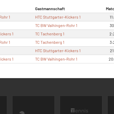
Gastmannschaft
Mat
Rohr 1
HTC Stuttgarter-Kickers 1
11
TC BW Vaihingen-Rohr 1
30
ickers 1
TC Tachenberg 1
2:
Rohr 1
TC Tachenberg 1
3:
HTC Stuttgarter-Kickers 1
21
ickers 1
TC BW Vaihingen-Rohr 1
20