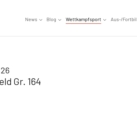
News
Blog
Wettkampfsport
Aus-/Fortbi
Submenu for "News"
Submenu for "Blog"
Submenu for "W
026
ld Gr. 164