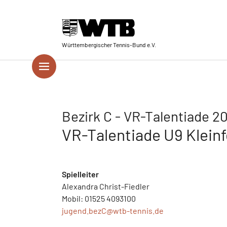
Skip to main navigation
Springe zum Seiteninhalt
Skip to page footer
Württembergischer Tennis-Bund e.V.
Bezirk C - VR-Talentiade 2
VR-Talentiade U9 Kleinfe
Spielleiter
Alexandra Christ-Fiedler
Mobil: 01525 4093100
jugend.bezC@
wtb-tennis.de