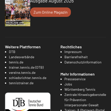
Ausgabe August 2026
Zum Online Magazin
Weitere Plattformen
Rechtliches
DTB
Impressum
Landesverbände
Barrierefreiheit
tennis.de
Datenschutzinformation
trainer.tennis.de (DTB)
vereine.tennis.de
Mehr Informationen
schiedsrichter.tennis.de
Presseservice
tennistrainer.de
Jobs
Württemberg Tennis
Zentrale Hinweisgeberstelle
für Prävention
interpersonaler Gewalt
Trainer- & Platzwart-Portal