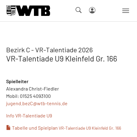
Skip to main navigation
Springe zum Seiteninhalt
Skip to page footer
Bezirk C - VR-Talentiade 2026
VR-Talentiade U9 Kleinfeld Gr. 166
Spielleiter
Alexandra Christ-Fiedler
Mobil: 01525 4093100
jugend.bezC@
wtb-tennis.de
Info VR-Talentiade U9
Tabelle und Spielplan
VR-Talentiade U9 Kleinfeld Gr. 166