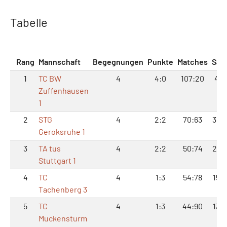
Tabelle
Rang
Mannschaft
Begegnungen
Punkte
Matches
Sät
1
TC BW
4
4:0
107:20
46:
Zuffenhausen
1
2
STG
4
2:2
70:63
31:
Geroksruhe 1
3
TA tus
4
2:2
50:74
21:
Stuttgart 1
4
TC
4
1:3
54:78
15:3
Tachenberg 3
5
TC
4
1:3
44:90
13:3
Muckensturm