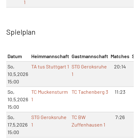
1
Spielplan
Datum
Heimmannschaft
Gastmannschaft
Matches
Sät
So,
TA tus Stuttgart 1
STG Geroksruhe
20:14
8:
10.5.2026
1
15:00
So,
TC Muckensturm
TC Tachenberg 3
11:23
3:1
10.5.2026
1
15:00
So,
STG Geroksruhe
TC BW
7:26
3:
17.5.2026
1
Zuffenhausen 1
15:00