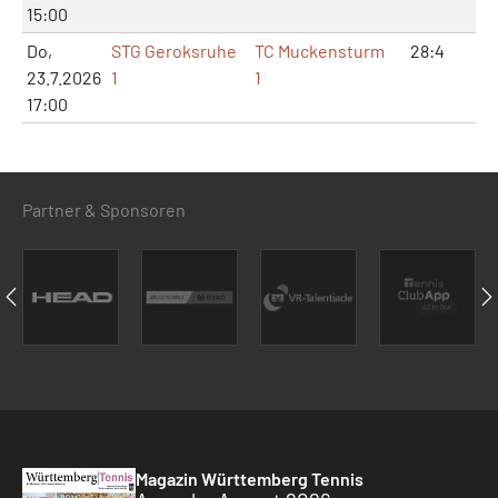
15:00
Do,
STG Geroksruhe
TC Muckensturm
28:4
12
23.7.2026
1
1
17:00
Partner & Sponsoren
Magazin Württemberg Tennis