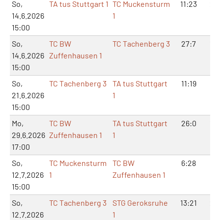
So,
TA tus Stuttgart 1
TC Muckensturm
11:23
2:
14.6.2026
1
15:00
So,
TC BW
TC Tachenberg 3
27:7
12
14.6.2026
Zuffenhausen 1
15:00
So,
TC Tachenberg 3
TA tus Stuttgart
11:19
2:1
21.6.2026
1
15:00
Mo,
TC BW
TA tus Stuttgart
26:0
12
29.6.2026
Zuffenhausen 1
1
17:00
So,
TC Muckensturm
TC BW
6:28
0:
12.7.2026
1
Zuffenhausen 1
15:00
So,
TC Tachenberg 3
STG Geroksruhe
13:21
2:
12.7.2026
1