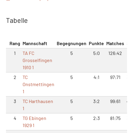
Tabelle
Rang
Mannschaft
Begegnungen
Punkte
Matches
Sä
1
TA FC
5
5:0
126:42
56
Grosselfingen
1910 1
2
TC
5
4:1
97:71
39
Onstmettingen
1
3
TC Harthausen
5
3:2
99:61
42
1
4
TG Ebingen
5
2:3
81:75
32
1929 1