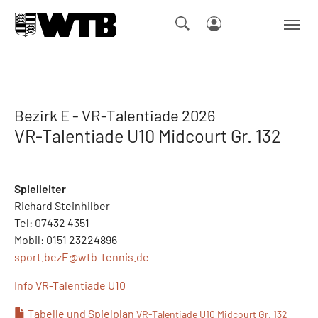
Skip to main navigation
Springe zum Seiteninhalt
Skip to page footer
Bezirk E - VR-Talentiade 2026
VR-Talentiade U10 Midcourt Gr. 132
Spielleiter
Richard Steinhilber
Tel: 07432 4351
Mobil: 0151 23224896
sport.bezE@
wtb-tennis.de
Info VR-Talentiade U10
Tabelle und Spielplan
VR-Talentiade U10 Midcourt Gr. 132