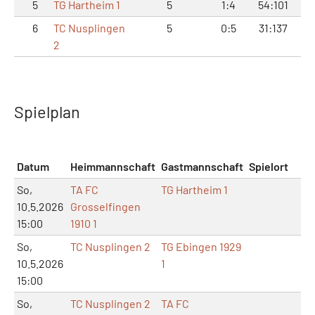
5
TG Hartheim 1
5
1:4
54:101
17
6
TC Nusplingen
5
0:5
31:137
6:
2
Spielplan
Datum
Heimmannschaft
Gastmannschaft
Spielort
So,
TA FC
TG Hartheim 1
10.5.2026
Grosselfingen
15:00
1910 1
So,
TC Nusplingen 2
TG Ebingen 1929
10.5.2026
1
15:00
So,
TC Nusplingen 2
TA FC