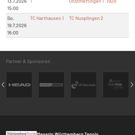
13.7.2026
1
Onstmettingen 1
1929
15:00
So,
TC Harthausen 1
TC Nusplingen 2
19.7.2026
16:00
Partner & Sponsoren
Magazin Württemberg Tennis