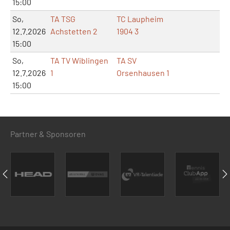
15:00
So,
TA TSG
TC Laupheim
12.7.2026
Achstetten 2
1904 3
15:00
So,
TA TV Wiblingen
TA SV
12.7.2026
1
Orsenhausen 1
15:00
Partner & Sponsoren