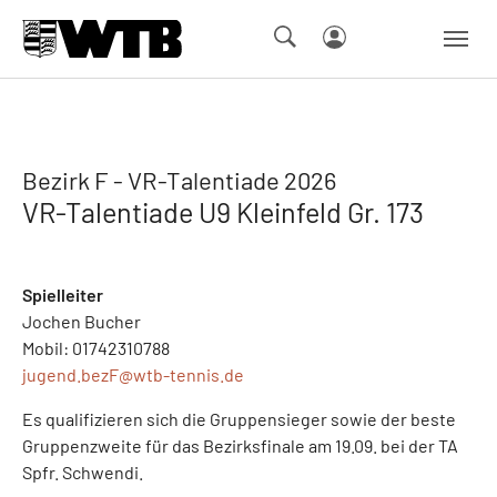
Skip to main navigation
Springe zum Seiteninhalt
Skip to page footer
Bezirk F - VR-Talentiade 2026
VR-Talentiade U9 Kleinfeld Gr. 173
Spielleiter
Jochen Bucher
Mobil: 01742310788
jugend.bezF@
wtb-tennis.de
Es qualifizieren sich die Gruppensieger sowie der beste
Gruppenzweite für das Bezirksfinale am 19.09. bei der TA
Spfr. Schwendi.