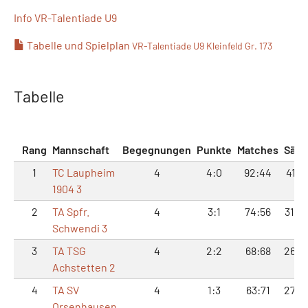
Info VR-Talentiade U9
Tabelle und Spielplan
VR-Talentiade U9 Kleinfeld Gr. 173
Tabelle
Rang
Mannschaft
Begegnungen
Punkte
Matches
Sätz
1
TC Laupheim
4
4:0
92:44
41:1
1904 3
2
TA Spfr.
4
3:1
74:56
31:2
Schwendi 3
3
TA TSG
4
2:2
68:68
26:3
Achstetten 2
4
TA SV
4
1:3
63:71
27:3
Orsenhausen