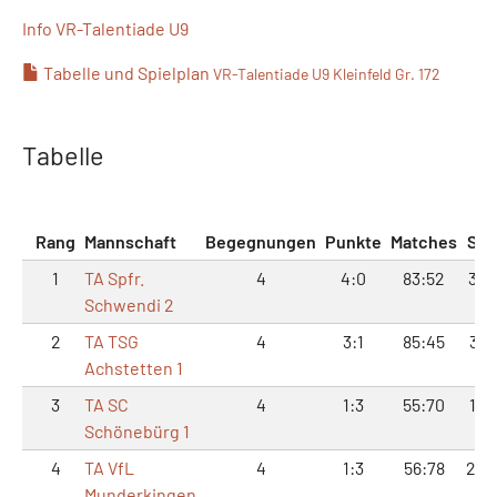
Info VR-Talentiade U9
Tabelle und Spielplan
VR-Talentiade U9 Kleinfeld Gr. 172
Tabelle
Rang
Mannschaft
Begegnungen
Punkte
Matches
Sät
1
TA Spfr.
4
4:0
83:52
34:
Schwendi 2
2
TA TSG
4
3:1
85:45
39:
Achstetten 1
3
TA SC
4
1:3
55:70
18:
Schönebürg 1
4
TA VfL
4
1:3
56:78
22:
Munderkingen