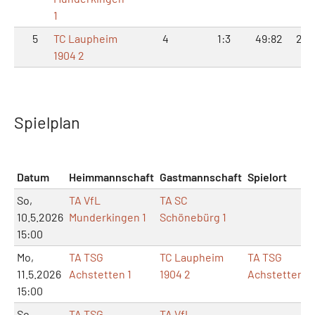
1
5
TC Laupheim
4
1:3
49:82
20:
1904 2
Spielplan
Datum
Heimmannschaft
Gastmannschaft
Spielort
So,
TA VfL
TA SC
10.5.2026
Munderkingen 1
Schönebürg 1
15:00
Mo,
TA TSG
TC Laupheim
TA TSG
11.5.2026
Achstetten 1
1904 2
Achstetten
15:00
So,
TA TSG
TA VfL