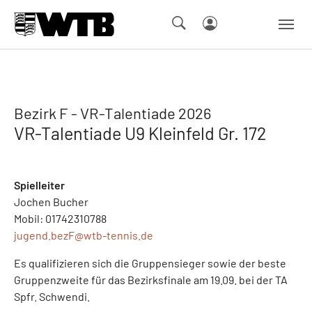
Skip to main navigation
Springe zum Seiteninhalt
Skip to page footer
Bezirk F - VR-Talentiade 2026
VR-Talentiade U9 Kleinfeld Gr. 172
Spielleiter
Jochen Bucher
Mobil: 01742310788
jugend.bezF@
wtb-tennis.de
Es qualifizieren sich die Gruppensieger sowie der beste
Gruppenzweite für das Bezirksfinale am 19.09. bei der TA
Spfr. Schwendi.