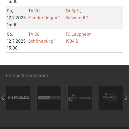
15:00
So,
TA VfL
TA Spfr.
12.7.2026
Munderkingen 1
Schwendi 2
15:00
So,
TA SC
TC Laupheim
12.7.2026
Schönebürg 1
1904 2
15:00
Partner & Sponsoren